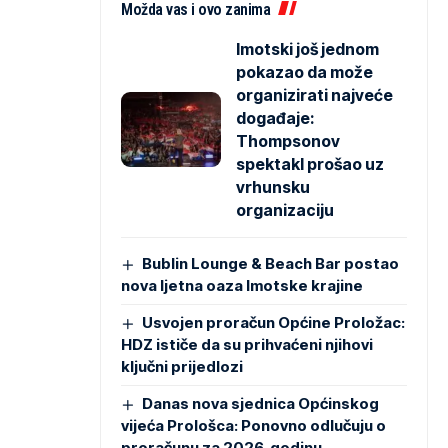
Možda vas i ovo zanima
Imotski još jednom
pokazao da može
organizirati najveće
događaje:
Thompsonov
spektakl prošao uz
vrhunsku
organizaciju
Bublin Lounge & Beach Bar postao
nova ljetna oaza Imotske krajine
Usvojen proračun Općine Proložac:
HDZ ističe da su prihvaćeni njihovi
ključni prijedlozi
Danas nova sjednica Općinskog
vijeća Prološca: Ponovno odlučuju o
proračunu za 2026. godinu