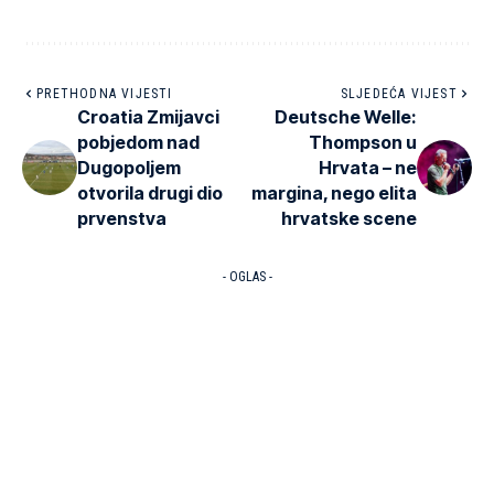
PRETHODNA VIJESTI
SLJEDEĆA VIJEST
Croatia Zmijavci
Deutsche Welle:
pobjedom nad
Thompson u
Dugopoljem
Hrvata – ne
otvorila drugi dio
margina, nego elita
prvenstva
hrvatske scene
- OGLAS -