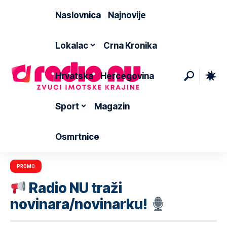
Naslovnica
Najnovije
Lokalac
Crna Kronika
Hrvatska
Hercegovina
Sport
Magazin
Osmrtnice
PROMO
Radio NU traži
novinara/novinarku!