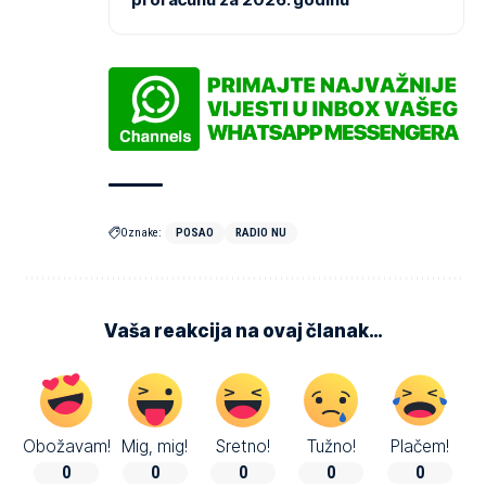
Oznake:
POSAO
RADIO NU
Vaša reakcija na ovaj članak…
Obožavam!
Mig, mig!
Sretno!
Tužno!
Plačem!
0
0
0
0
0