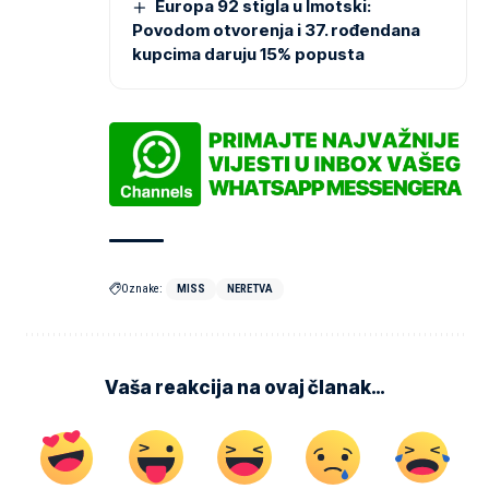
Europa 92 stigla u Imotski:
Povodom otvorenja i 37. rođendana
kupcima daruju 15% popusta
Oznake:
MISS
NERETVA
Vaša reakcija na ovaj članak…