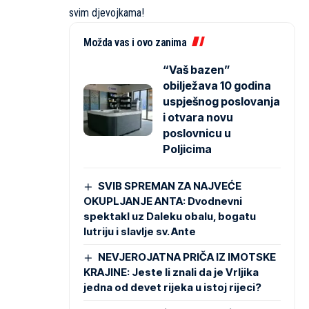
svim djevojkama!
Možda vas i ovo zanima
“Vaš bazen”
obilježava 10 godina
uspješnog poslovanja
i otvara novu
poslovnicu u
Poljicima
SVIB SPREMAN ZA NAJVEĆE
OKUPLJANJE ANTA: Dvodnevni
spektakl uz Daleku obalu, bogatu
lutriju i slavlje sv. Ante
NEVJEROJATNA PRIČA IZ IMOTSKE
KRAJINE: Jeste li znali da je Vrljika
jedna od devet rijeka u istoj rijeci?