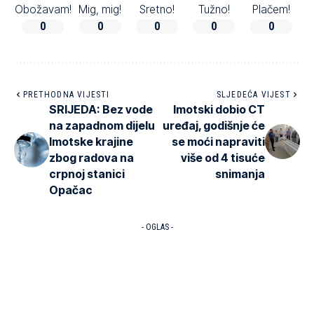
Obožavam!
Mig, mig!
Sretno!
Tužno!
Plačem!
0
0
0
0
0
PRETHODNA VIJESTI
SLJEDEĆA VIJEST
SRIJEDA: Bez vode
Imotski dobio CT
na zapadnom dijelu
uređaj, godišnje će
Imotske krajine
se moći napraviti
zbog radova na
više od 4 tisuće
crpnoj stanici
snimanja
Opačac
- OGLAS -