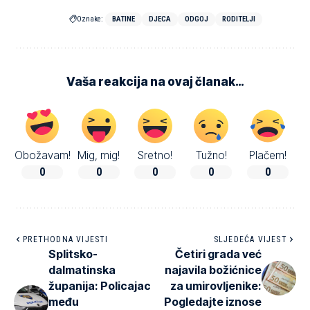
Oznake:
BATINE
DJECA
ODGOJ
RODITELJI
Vaša reakcija na ovaj članak…
Obožavam!
Mig, mig!
Sretno!
Tužno!
Plačem!
0
0
0
0
0
PRETHODNA VIJESTI
SLJEDEĆA VIJEST
Splitsko-
Četiri grada već
dalmatinska
najavila božićnice
županija: Policajac
za umirovljenike:
među
Pogledajte iznose