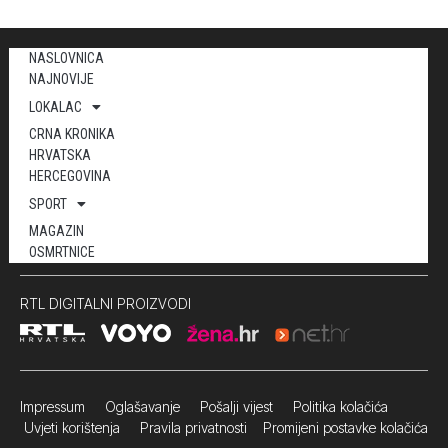
NASLOVNICA
NAJNOVIJE
LOKALAC
CRNA KRONIKA
HRVATSKA
HERCEGOVINA
SPORT
MAGAZIN
OSMRTNICE
RTL DIGITALNI PROIZVODI
Impressum
Oglašavanje Pošalji vijest
Politika kolačića
Uvjeti korištenja
Pravila privatnosti
Promijeni postavke kolačića