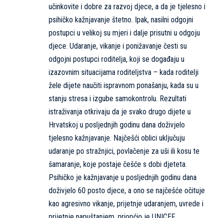
učinkovite i dobre za razvoj djece, a da je tjelesno i
psihičko kažnjavanje štetno. Ipak, nasilni odgojni
postupci u velikoj su mjeri i dalje prisutni u odgoju
djece. Udaranje, vikanje i ponižavanje česti su
odgojni postupci roditelja, koji se događaju u
izazovnim situacijama roditeljstva – kada roditelji
žele dijete naučiti ispravnom ponašanju, kada su u
stanju stresa i izgube samokontrolu. Rezultati
istraživanja otkrivaju da je svako drugo dijete u
Hrvatskoj u posljednjih godinu dana doživjelo
tjelesno kažnjavanje. Najčešći oblici uključuju
udaranje po stražnjici, povlačenje za uši ili kosu te
šamaranje, koje postaje češće s dobi djeteta.
Psihičko je kažnjavanje u posljednjih godinu dana
doživjelo 60 posto djece, a ono se najčešće očituje
kao agresivno vikanje, prijetnje udaranjem, uvrede i
prijetnje napuštanjem, priopćio je UNICEF.