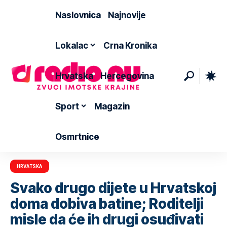
Naslovnica
Najnovije
Lokalac
Crna Kronika
Hrvatska
Hercegovina
Sport
Magazin
Osmrtnice
HRVATSKA
Svako drugo dijete u Hrvatskoj
doma dobiva batine; Roditelji
misle da će ih drugi osuđivati