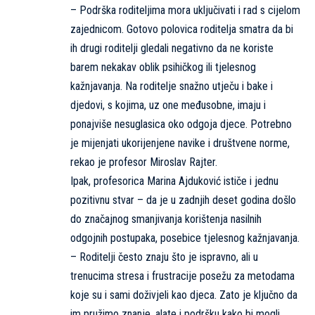
– Podrška roditeljima mora uključivati i rad s cijelom
zajednicom. Gotovo polovica roditelja smatra da bi
ih drugi roditelji gledali negativno da ne koriste
barem nekakav oblik psihičkog ili tjelesnog
kažnjavanja. Na roditelje snažno utječu i bake i
djedovi, s kojima, uz one međusobne, imaju i
ponajviše nesuglasica oko odgoja djece. Potrebno
je mijenjati ukorijenjene navike i društvene norme,
rekao je profesor Miroslav Rajter.
Ipak, profesorica Marina Ajduković ističe i jednu
pozitivnu stvar – da je u zadnjih deset godina došlo
do značajnog smanjivanja korištenja nasilnih
odgojnih postupaka, posebice tjelesnog kažnjavanja.
– Roditelji često znaju što je ispravno, ali u
trenucima stresa i frustracije posežu za metodama
koje su i sami doživjeli kao djeca. Zato je ključno da
im pružimo znanje, alate i podršku kako bi mogli