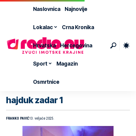
Naslovnica
Najnovije
Lokalac
Crna Kronika
Hrvatska
Hercegovina
Sport
Magazin
Osmrtnice
hajduk zadar 1
FRANKO PAVIĆ
13. veljače 2025.