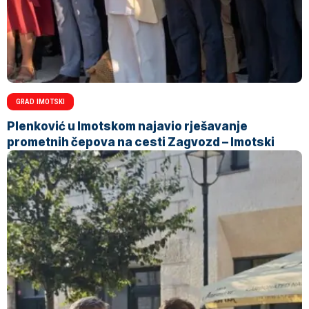
GRAD IMOTSKI
Plenković u Imotskom najavio rješavanje
prometnih čepova na cesti Zagvozd – Imotski