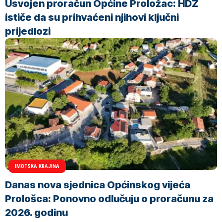
Usvojen proračun Općine Proložac: HDZ
ističe da su prihvaćeni njihovi ključni
prijedlozi
IMOTSKA KRAJINA
Danas nova sjednica Općinskog vijeća
Prološca: Ponovno odlučuju o proračunu za
2026. godinu