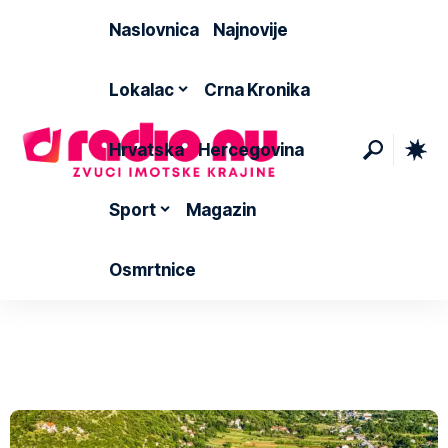
Naslovnica
Najnovije
Lokalac
Crna Kronika
Hrvatska
Hercegovina
Sport
Magazin
Osmrtnice