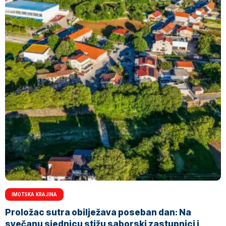
IMOTSKA KRAJINA
Proložac sutra obilježava poseban dan: Na
svečanu sjednicu stižu saborski zastupnici i