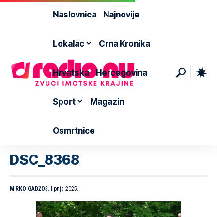
Naslovnica
Najnovije
Lokalac
Crna Kronika
Hrvatska
Hercegovina
Sport
Magazin
Osmrtnice
DSC_8368
MIRKO GADŽO
5. lipnja 2025.