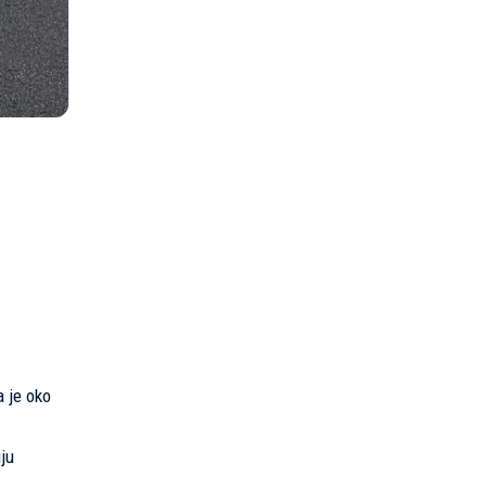
a je oko
ju