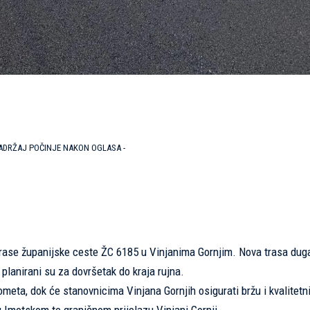
SADRŽAJ POČINJE NAKON OGLASA -
 trase županijske ceste ŽC 6185 u Vinjanima Gornjim. Nova trasa dug
 planirani su za dovršetak do kraja rujna.
meta, dok će stanovnicima Vinjana Gornjih osigurati bržu i kvalitetni