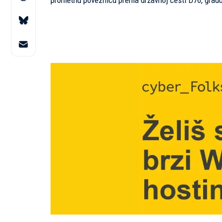
prometnu poveznicu prema državnoj cesti D76, gradu