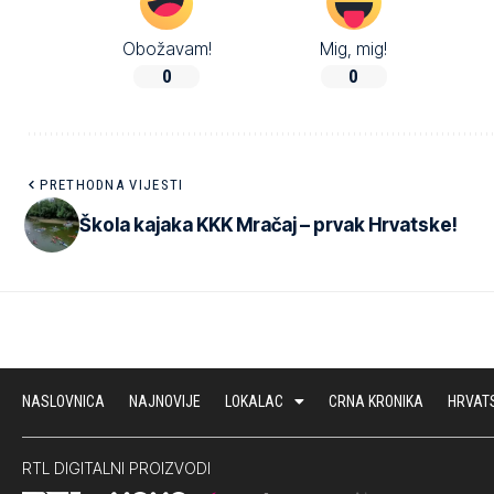
Obožavam!
Mig, mig!
0
0
PRETHODNA VIJESTI
Škola kajaka KKK Mračaj – prvak Hrvatske!
NASLOVNICA
NAJNOVIJE
LOKALAC
CRNA KRONIKA
HRVAT
RTL DIGITALNI PROIZVODI