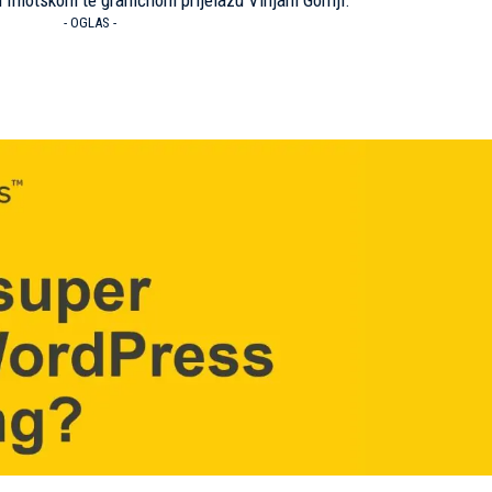
 Imotskom te graničnom prijelazu Vinjani Gornji.
- OGLAS -