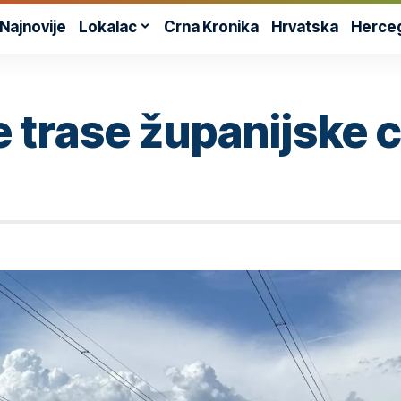
Najnovije
Lokalac
Crna Kronika
Hrvatska
Herce
e trase županijske 