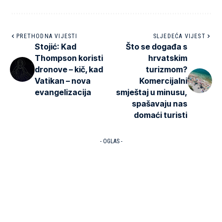
PRETHODNA VIJESTI
SLJEDEĆA VIJEST
Stojić: Kad
Što se događa s
Thompson koristi
hrvatskim
dronove – kič, kad
turizmom?
Vatikan – nova
Komercijalni
evangelizacija
smještaj u minusu,
spašavaju nas
domaći turisti
- OGLAS -