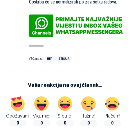
Opskrba će se normalizirati po završetku radova.
Oznake:
HEP
STRUJA
Vaša reakcija na ovaj članak…
Obožavam!
Mig, mig!
Sretno!
Tužno!
Plačem!
0
0
0
0
0