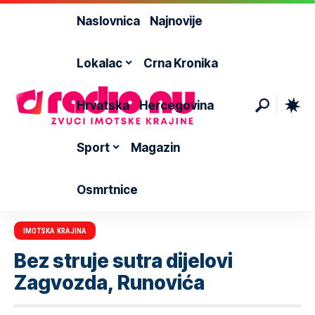
Naslovnica
Najnovije
Lokalac
Crna Kronika
Hrvatska
Hercegovina
Sport
Magazin
Osmrtnice
IMOTSKA KRAJINA
Bez struje sutra dijelovi
Zagvozda, Runovića