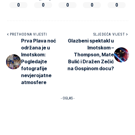
0
0
0
0
0
PRETHODNA VIJESTI
SLJEDEĆA VIJEST
Prva Plava noć
Glazbeni spektakl u
održana je u
Imotskom –
Imotskom:
Thompson, Mate
Pogledajte
Bulić i Dražen Zečić
fotografije
na Gospinom docu?
nevjerojatne
atmosfere
- OGLAS -