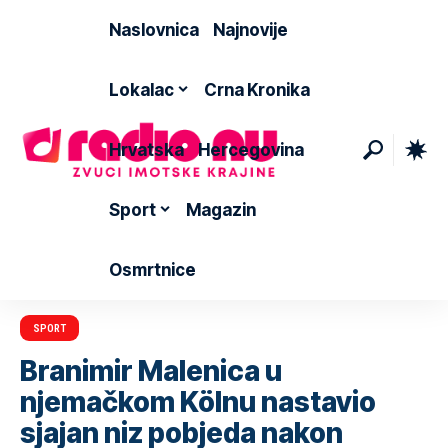
Naslovnica
Najnovije
Lokalac
Crna Kronika
Hrvatska
Hercegovina
Sport
Magazin
Osmrtnice
SPORT
Branimir Malenica u
njemačkom Kölnu nastavio
sjajan niz pobjeda nakon