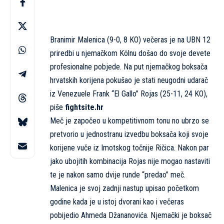
Branimir Malenica (9-0, 8 KO) večeras je na UBN 12
priredbi u njemačkom Kölnu došao do svoje devete
profesionalne pobjede. Na put njemačkog boksača
hrvatskih korijena pokušao je stati neugodni udarač
iz Venezuele Frank “El Gallo” Rojas (25-11, 24 KO),
piše
fightsite.hr
Meč je započeo u kompetitivnom tonu no ubrzo se
pretvorio u jednostranu izvedbu boksača koji svoje
korijene vuče iz Imotskog točnije Ričica. Nakon par
jako ubojitih kombinacija Rojas nije mogao nastaviti
te je nakon samo dvije runde “predao” meč.
Malenica je svoj zadnji nastup upisao početkom
godine kada je u istoj dvorani kao i večeras
pobijedio Ahmeda Džananovića. Njemački je boksač