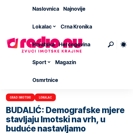
Naslovnica
Najnovije
Lokalac
Crna Kronika
Hrvatska
Hercegovina
Sport
Magazin
Osmrtnice
GRAD IMOTSKI
LOKALAC
BUDALIĆ: Demografske mjere
stavljaju Imotski na vrh, u
buduće nastavljamo