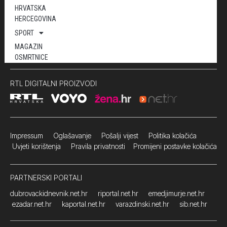
HRVATSKA
HERCEGOVINA
SPORT
MAGAZIN
OSMRTNICE
RTL DIGITALNI PROIZVODI
Impressum
Oglašavanje Pošalji vijest
Politika kolačića
Uvjeti korištenja
Pravila privatnosti
Promijeni postavke kolačića
PARTNERSKI PORTALI
dubrovackidnevnik.net.hr
riportal.net.hr
emedjimurje.net.hr
ezadar.net.hr
kaportal.net.hr
varazdinski.net.hr
sib.net.hr