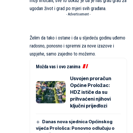
moji Imoćani, sve to dokaz je da je naš grad grad za
ugodan život i grad po mjeri svih građana.
- Advertisement -
Želim da tako i ostane i da u sljedeću godinu uđemo
radosno, ponosno i spremni za nove izazove i
uspjehe, samo zajedno to možemo.
Možda vas i ovo zanima
Usvojen proračun
Općine Proložac:
HDZ ističe da su
prihvaćeni njihovi
ključni prijedlozi
Danas nova sjednica Općinskog
vijeća Prološca: Ponovno odlučuju o