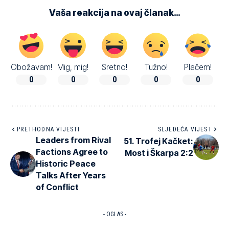
Vaša reakcija na ovaj članak…
Obožavam!
Mig, mig!
Sretno!
Tužno!
Plačem!
0
0
0
0
0
PRETHODNA VIJESTI
SLJEDEĆA VIJEST
Leaders from Rival
51. Trofej Kačket:
Factions Agree to
Most i Škarpa 2:2
Historic Peace
Talks After Years
of Conflict
- OGLAS -