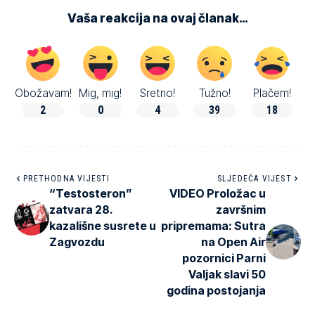
Vaša reakcija na ovaj članak…
Obožavam!
Mig, mig!
Sretno!
Tužno!
Plačem!
2
0
4
39
18
PRETHODNA VIJESTI
SLJEDEĆA VIJEST
“Testosteron”
VIDEO Proložac u
zatvara 28.
završnim
kazališne susrete u
pripremama: Sutra
Zagvozdu
na Open Air
pozornici Parni
Valjak slavi 50
godina postojanja