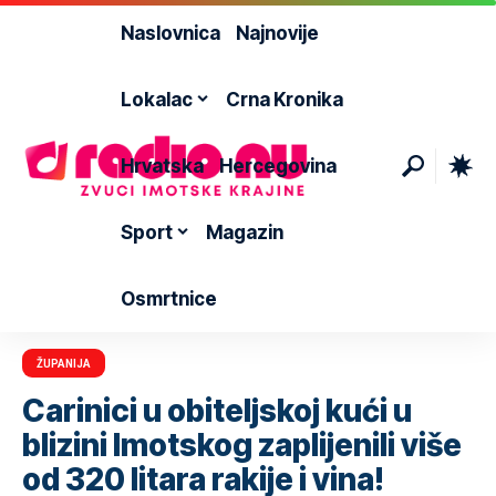
Naslovnica
Najnovije
Lokalac
Crna Kronika
Hrvatska
Hercegovina
Sport
Magazin
Osmrtnice
ŽUPANIJA
Carinici u obiteljskoj kući u
blizini Imotskog zaplijenili više
od 320 litara rakije i vina!