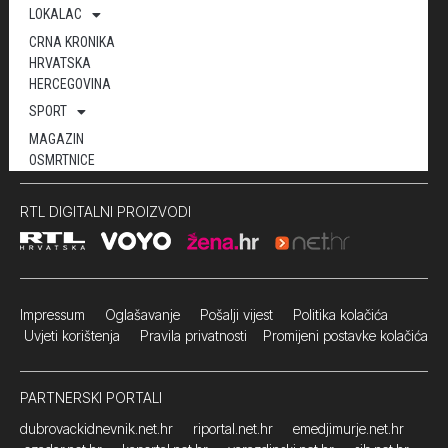
LOKALAC
CRNA KRONIKA
HRVATSKA
HERCEGOVINA
SPORT
MAGAZIN
OSMRTNICE
RTL DIGITALNI PROIZVODI
Impressum
Oglašavanje Pošalji vijest
Politika kolačića
Uvjeti korištenja
Pravila privatnosti
Promijeni postavke kolačića
PARTNERSKI PORTALI
dubrovackidnevnik.net.hr
riportal.net.hr
emedjimurje.net.hr