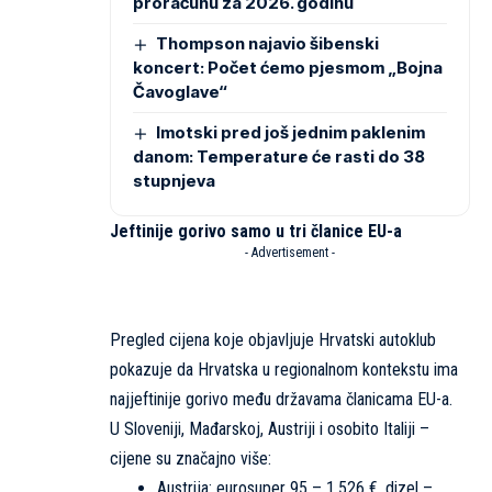
proračunu za 2026. godinu
Thompson najavio šibenski
koncert: Počet ćemo pjesmom „Bojna
Čavoglave“
Imotski pred još jednim paklenim
danom: Temperature će rasti do 38
stupnjeva
Jeftinije gorivo samo u tri članice EU-a
- Advertisement -
Pregled cijena koje objavljuje Hrvatski autoklub
pokazuje da Hrvatska u regionalnom kontekstu ima
najjeftinije gorivo među državama članicama EU-a.
U Sloveniji, Mađarskoj, Austriji i osobito Italiji –
cijene su značajno više:
Austrija: eurosuper 95 – 1,526 €, dizel –