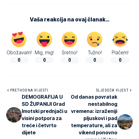
Vaša reakcija na ovaj članak…
Obožavam!
Mig, mig!
Sretno!
Tužno!
Plačem!
0
0
0
0
0
PRETHODNA VIJESTI
SLJEDEĆA VIJEST
DEMOGRAFIJA U
Od danas povratak
SD ŽUPANIJI Grad
nestabilnog
Imotski prednjači u
vremena: izraženiji
visini potpora za
pljuskovi i pad
treće i četvrto
temperature, ali za
dijete
vikend ponovno