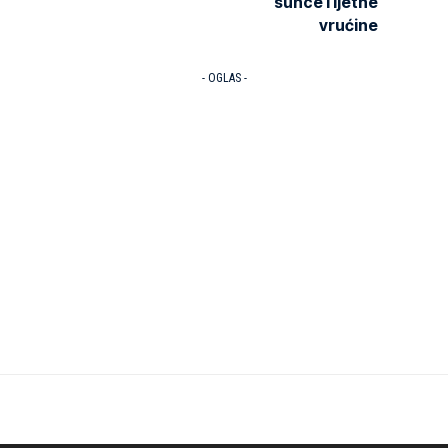
sunce i ljetne
vrućine
- OGLAS -