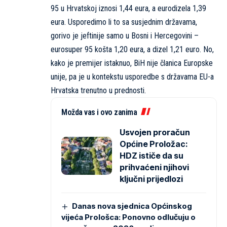
95 u Hrvatskoj iznosi 1,44 eura, a eurodizela 1,39
eura. Usporedimo li to sa susjednim državama,
gorivo je jeftinije samo u Bosni i Hercegovini –
eurosuper 95 košta 1,20 eura, a dizel 1,21 euro. No,
kako je premijer istaknuo, BiH nije članica Europske
unije, pa je u kontekstu usporedbe s državama EU-a
Hrvatska trenutno u prednosti.
Možda vas i ovo zanima
Usvojen proračun
Općine Proložac:
HDZ ističe da su
prihvaćeni njihovi
ključni prijedlozi
Danas nova sjednica Općinskog
vijeća Prološca: Ponovno odlučuju o