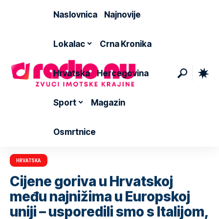
Naslovnica
Najnovije
Lokalac
Crna Kronika
Hrvatska
Hercegovina
Sport
Magazin
Osmrtnice
HRVATSKA
Cijene goriva u Hrvatskoj
među najnižima u Europskoj
uniji – usporedili smo s Italijom,