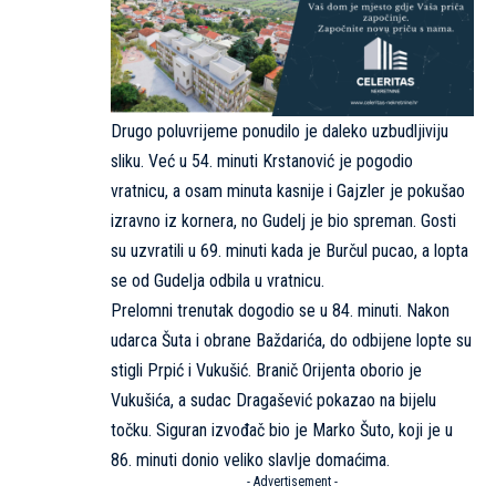
Drugo poluvrijeme ponudilo je daleko uzbudljiviju
sliku. Već u 54. minuti Krstanović je pogodio
vratnicu, a osam minuta kasnije i Gajzler je pokušao
izravno iz kornera, no Gudelj je bio spreman. Gosti
su uzvratili u 69. minuti kada je Burčul pucao, a lopta
se od Gudelja odbila u vratnicu.
Prelomni trenutak dogodio se u 84. minuti. Nakon
udarca Šuta i obrane Baždarića, do odbijene lopte su
stigli Prpić i Vukušić. Branič Orijenta oborio je
Vukušića, a sudac Dragašević pokazao na bijelu
točku. Siguran izvođač bio je Marko Šuto, koji je u
86. minuti donio veliko slavlje domaćima.
- Advertisement -