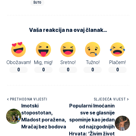
ŠUTO
Vaša reakcija na ovaj članak…
Obožavam!
Mig, mig!
Sretno!
Tužno!
Plačem!
0
0
0
0
0
PRETHODNA VIJESTI
SLJEDEĆA VIJEST
Imotski
Popularni Imoćanin
stopostotan,
sve se glasnije
Mladost poražena,
spominje kao jedan
Mračaj bez bodova
od najzgodnijih
Hrvata: ‘Živim život