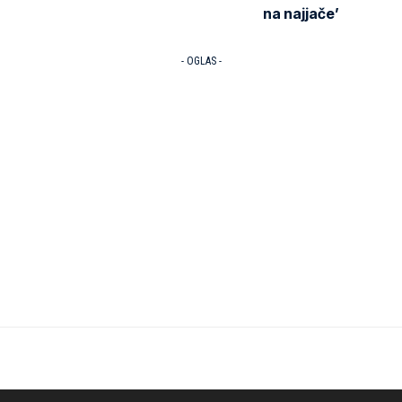
na najjače’
- OGLAS -