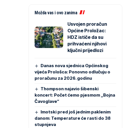
Možda vas i ovo zanima
Usvojen proračun
Općine Proložac:
HDZ ističe da su
prihvaćeni njihovi
ključni prijedlozi
Danas nova sjednica Općinskog
vijeća Prološca: Ponovno odlučuju o
proračunu za 2026. godinu
Thompson najavio šibenski
koncert: Počet ćemo pjesmom „Bojna
Čavoglave“
Imotski pred još jednim paklenim
danom: Temperature će rasti do 38
stupnjeva