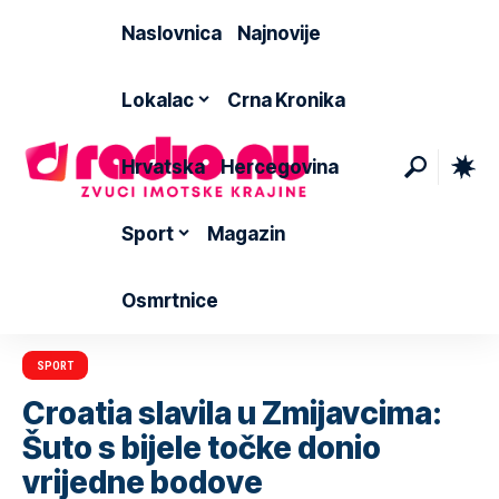
Naslovnica
Najnovije
Lokalac
Crna Kronika
Hrvatska
Hercegovina
Sport
Magazin
Osmrtnice
SPORT
Croatia slavila u Zmijavcima:
Šuto s bijele točke donio
vrijedne bodove