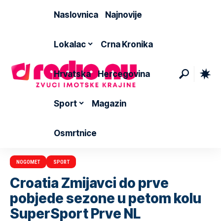
Naslovnica
Najnovije
Lokalac
Crna Kronika
Hrvatska
Hercegovina
Sport
Magazin
Osmrtnice
NOGOMET
SPORT
Croatia Zmijavci do prve
pobjede sezone u petom kolu
SuperSport Prve NL