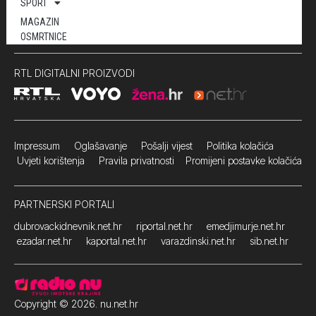
SPORT
MAGAZIN
OSMRTNICE
RTL DIGITALNI PROIZVODI
Impressum
Oglašavanje Pošalji vijest
Politika kolačića
Uvjeti korištenja
Pravila privatnosti
Promijeni postavke kolačića
PARTNERSKI PORTALI
dubrovackidnevnik.net.hr
riportal.net.hr
emedjimurje.net.hr
ezadar.net.hr
kaportal.net.hr
varazdinski.net.hr
sib.net.hr
Copyright © 2026. nu.net.hr