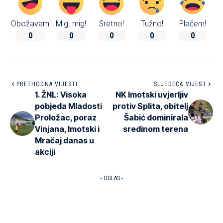
Obožavam!
Mig, mig!
Sretno!
Tužno!
Plačem!
0
0
0
0
0
PRETHODNA VIJESTI
SLJEDEĆA VIJEST
1. ŽNL: Visoka
NK Imotski uvjerljiv
pobjeda Mladosti
protiv Splita, obitelj
Proložac, poraz
Šabić dominirala
Vinjana, Imotski i
sredinom terena
Mračaj danas u
akciji
- OGLAS -