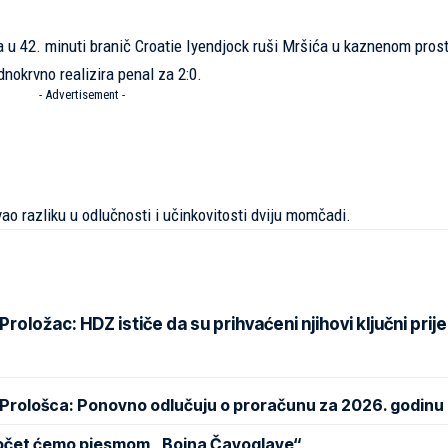
 a u 42. minuti branič Croatie Iyendjock ruši Mršića u kaznenom pros
dnokrvno realizira penal za 2:0.
- Advertisement -
ao razliku u odlučnosti i učinkovitosti dviju momčadi.
oložac: HDZ ističe da su prihvaćeni njihovi ključni prije
 Prološca: Ponovno odlučuju o proračunu za 2026. godinu
Počet ćemo pjesmom „Bojna Čavoglave“