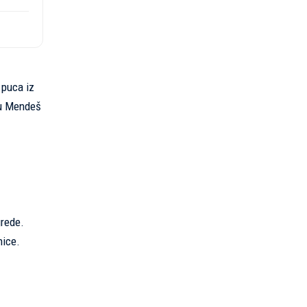
 puca iz
su Mendeš
grede.
nice.