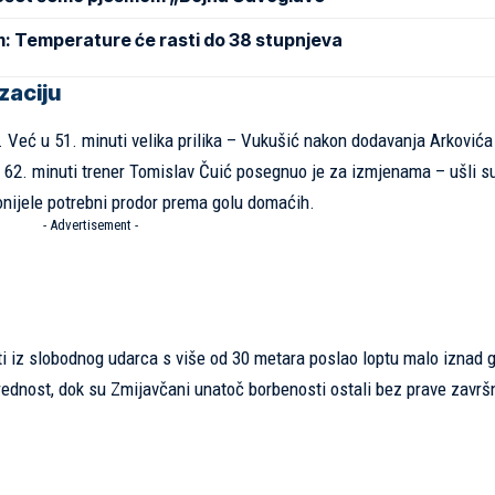
m: Temperature će rasti do 38 stupnjeva
izaciju
u. Već u 51. minuti velika prilika – Vukušić nakon dodavanja Arkovića
 U 62. minuti trener Tomislav Čuić posegnuo je za izmjenama – ušli 
donijele potrebni prodor prema golu domaćih.
- Advertisement -
uti iz slobodnog udarca s više od 30 metara poslao loptu malo iznad 
rednost, dok su Zmijavčani unatoč borbenosti ostali bez prave završ