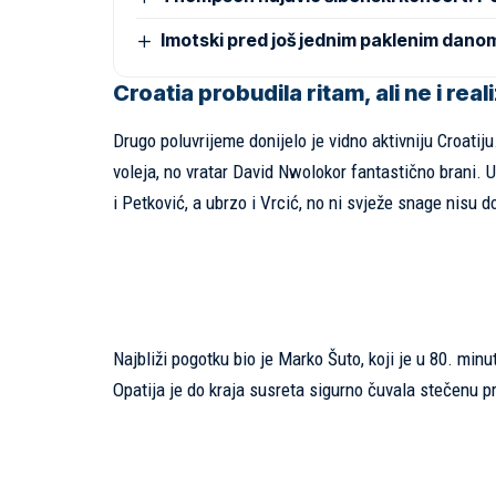
Imotski pred još jednim paklenim dano
Croatia probudila ritam, ali ne i real
Drugo poluvrijeme donijelo je vidno aktivniju Croatij
voleja, no vratar David Nwolokor fantastično brani.
i Petković, a ubrzo i Vrcić, no ni svježe snage nisu 
Najbliži pogotku bio je Marko Šuto, koji je u 80. min
Opatija je do kraja susreta sigurno čuvala stečenu p