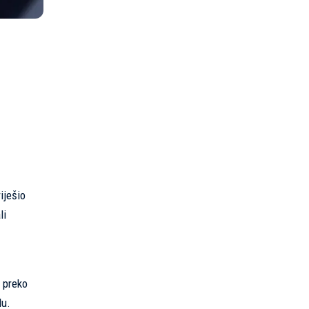
iješio
li
i preko
lu.