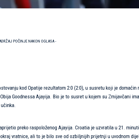
SADRŽAJ POČINJE NAKON OGLASA -
tovanju kod Opatije rezultatom 2:0 (2:0), u susretu koji je domaćin r
bija Goodnessa Ajayija. Bio je to susret u kojem su Zmijavčani ima
 učinka.
aprijetio preko raspoloženog Ajayija. Croatia je uzvratila u 21. minut
raj vratnice, ali to je bilo sve od ozbiljnijih prijetnji u uvodnom dije