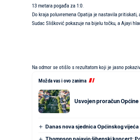
13 metara pogađa za 1:0.
Do kraja poluvremena Opatija je nastavila pritiskati,
Sudac Slišković pokazuje na bijelu točku, a Ajayi hla
Na odmor se otišlo s rezultatom koji je jasno pokaziv
Možda vas i ovo zanima
Usvojen proračun Općine Pr
Danas nova sjednica Općinskog vijeća
Thompson najavio šibenski koncert: 