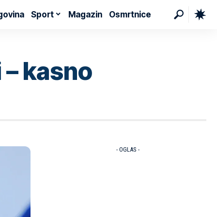
govina
Sport
Magazin
Osmrtnice
i – kasno
- OGLAS -