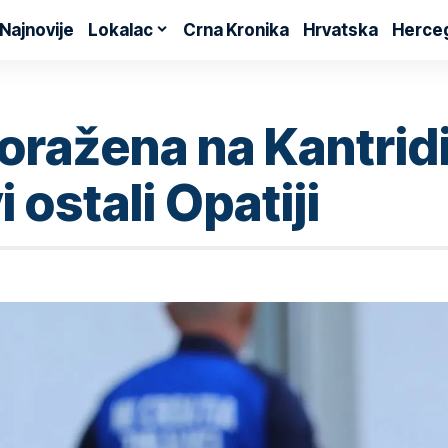
Najnovije
Lokalac
Crna Kronika
Hrvatska
Herce
oražena na Kantrid
ostali Opatiji