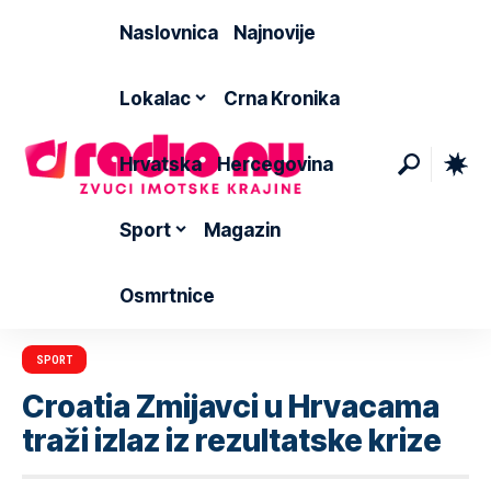
Naslovnica
Najnovije
Lokalac
Crna Kronika
Hrvatska
Hercegovina
Sport
Magazin
Osmrtnice
SPORT
Croatia Zmijavci u Hrvacama
traži izlaz iz rezultatske krize