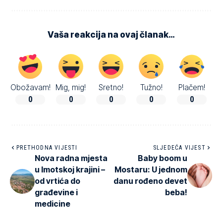
Vaša reakcija na ovaj članak…
Obožavam!
Mig, mig!
Sretno!
Tužno!
Plačem!
0
0
0
0
0
PRETHODNA VIJESTI
SLJEDEĆA VIJEST
Nova radna mjesta
Baby boom u
u Imotskoj krajini –
Mostaru: U jednom
od vrtića do
danu rođeno devet
građevine i
beba!
medicine