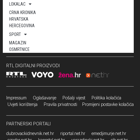
LOKALAC
CRNA KRONIKA
HRVATSKA
HERCEGOVINA
SPORT
MAGAZIN
OSMRTNICE
RTL DIGITALNI PROIZVODI
Impressum
Oglašavanje Pošalji vijest
Politika kolačića
Uvjeti korištenja
Pravila privatnosti
Promijeni postavke kolačića
PARTNERSKI PORTALI
dubrovackidnevnik.net.hr
riportal.net.hr
emedjimurje.net.hr
ezadar.net.hr
kaportal.net.hr
varazdinski.net.hr
sib.net.hr