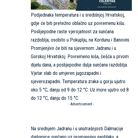
Podjednaka temperatura i u središnjoj Hrvatskoj,
gdje će biti pretežno oblačno uz povremenu kišu.
Poslijepodne raste vjerojatnost za sunčana
razdoblja, osobito u Pokuplju, na Kordunu i Banovini.
Promjenjivo će biti na sjevernom Jadranu i u
Gorskoj Hrvatskoj. Povremeno kiša, češća u prvom
dijelu dana, a poslijepodne dulja sunčana razdoblja.
Vjetar slab do umjeren jugozapadni i
sjeverozapadni. Temperatura zraka u gorju ujutro
oko 5 °C, danju od 9 do 12 °C. Uz more ujutro od 8
do 12 °C, danju do 15 °C.
- Advertisement -
Na srednjem Jadranu i u unutrašnjosti Dalmacije
djelomice sunčano uz promjenjivu naoblaku, a