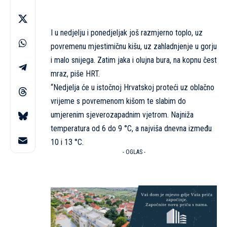
I u nedjelju i ponedjeljak još razmjerno toplo, uz
povremenu mjestimičnu kišu, uz zahladnjenje u gorju
i malo snijega. Zatim jaka i olujna bura, na kopnu čest
mraz, piše
HRT
.
“Nedjelja će u istočnoj Hrvatskoj proteći uz oblačno
vrijeme s povremenom kišom te slabim do
umjerenim sjeverozapadnim vjetrom. Najniža
temperatura od 6 do 9 °C, a najviša dnevna između
10 i 13 °C.
- OGLAS -