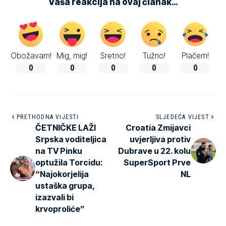
Vaša reakcija na ovaj članak…
Obožavam!
Mig, mig!
Sretno!
Tužno!
Plačem!
0
0
0
0
0
PRETHODNA VIJESTI
SLJEDEĆA VIJEST
ČETNIČKE LAŽI
Croatia Zmijavci
Srpska voditeljica
uvjerljiva protiv
na TV Pinku
Dubrave u 22. kolu
optužila Torcidu:
SuperSport Prve
“Najokorjelija
NL
ustaška grupa,
izazvali bi
krvoproliće”