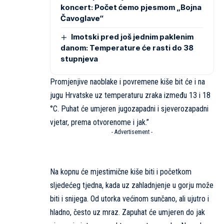
koncert: Počet ćemo pjesmom „Bojna
Čavoglave“
Imotski pred još jednim paklenim
danom: Temperature će rasti do 38
stupnjeva
Promjenjive naoblake i povremene kiše bit će i na
jugu Hrvatske uz temperaturu zraka između 13 i 18
°C. Puhat će umjeren jugozapadni i sjeverozapadni
vjetar, prema otvorenome i jak.”
- Advertisement -
Na kopnu će mjestimične kiše biti i početkom
sljedećeg tjedna, kada uz zahladnjenje u gorju može
biti i snijega. Od utorka većinom sunčano, ali ujutro i
hladno, često uz mraz. Zapuhat će umjeren do jak