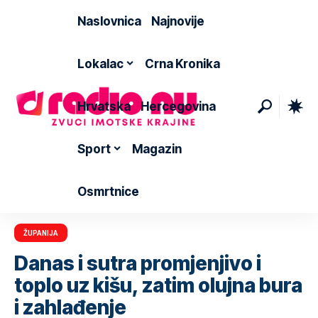
Naslovnica
Najnovije
Lokalac
Crna Kronika
Hrvatska
Hercegovina
Sport
Magazin
Osmrtnice
ŽUPANIJA
Danas i sutra promjenjivo i
toplo uz kišu, zatim olujna bura
i zahlađenje