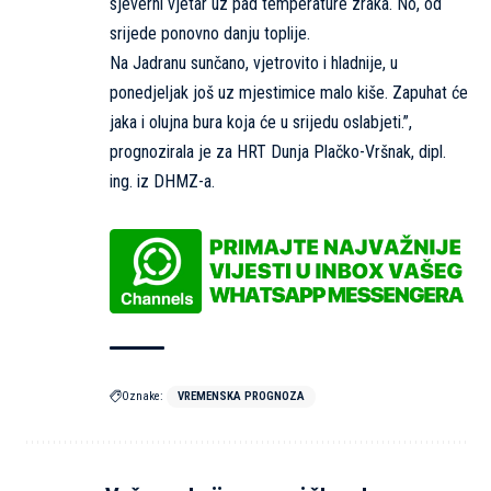
sjeverni vjetar uz pad temperature zraka. No, od
srijede ponovno danju toplije.
Na Jadranu sunčano, vjetrovito i hladnije, u
ponedjeljak još uz mjestimice malo kiše. Zapuhat će
jaka i olujna bura koja će u srijedu oslabjeti.”,
prognozirala je za
HRT
Dunja Plačko-Vršnak, dipl.
ing. iz DHMZ-a.
Oznake:
VREMENSKA PROGNOZA