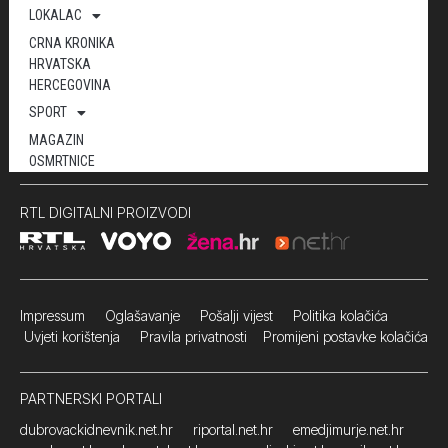
LOKALAC
CRNA KRONIKA
HRVATSKA
HERCEGOVINA
SPORT
MAGAZIN
OSMRTNICE
RTL DIGITALNI PROIZVODI
Impressum
Oglašavanje Pošalji vijest
Politika kolačića
Uvjeti korištenja
Pravila privatnosti
Promijeni postavke kolačića
PARTNERSKI PORTALI
dubrovackidnevnik.net.hr
riportal.net.hr
emedjimurje.net.hr