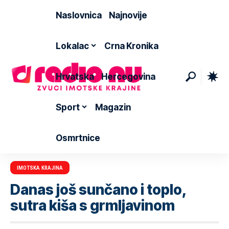
Naslovnica
Najnovije
Lokalac
Crna Kronika
Hrvatska
Hercegovina
Sport
Magazin
Osmrtnice
IMOTSKA KRAJINA
Danas još sunčano i toplo,
sutra kiša s grmljavinom