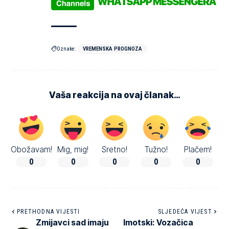
Oznake:
VREMENSKA PROGNOZA
Vaša reakcija na ovaj članak…
Obožavam!
Mig, mig!
Sretno!
Tužno!
Plačem!
0
0
0
0
0
PRETHODNA VIJESTI
SLJEDEĆA VIJEST
Zmijavci sad imaju
Imotski: Vozačica