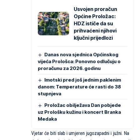
Usvojen proračun
Općine Proložac:
HDZ ističe da su
prihvaćeni njihovi
ključni prijedlozi
Danas nova sjednica Općinskog
vijeća Prološca: Ponovno odlučuju o
proračunu za 2026. godinu
Imotski pred još jednim paklenim
danom: Temperature će rasti do 38
stupnjeva
Proložac obilježava Dan pobjede
uz Prološku kužinu i koncert Branka
Medaka
Vjetar će biti slab i umjeren jugozapadni i južni. Na