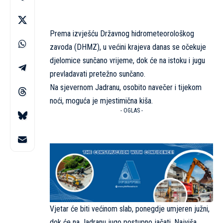
Prema izvješću Državnog hidrometeorološkog
zavoda (DHMZ), u većini krajeva danas se očekuje
djelomice sunčano vrijeme, dok će na istoku i jugu
prevladavati pretežno sunčano.
Na sjevernom Jadranu, osobito navečer i tijekom
noći, moguća je mjestimična kiša.
- OGLAS -
Vjetar će biti većinom slab, ponegdje umjeren južni,
dok će na Jadranu jugo postupno jačati. Najviša