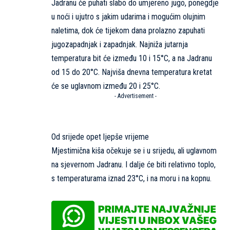
Jadranu će puhati slabo do umjereno jugo, ponegdje
u noći i ujutro s jakim udarima i mogućim olujnim
naletima, dok će tijekom dana prolazno zapuhati
jugozapadnjak i zapadnjak. Najniža jutarnja
temperatura bit će između 10 i 15°C, a na Jadranu
od 15 do 20°C. Najviša dnevna temperatura kretat
će se uglavnom između 20 i 25°C.
- Advertisement -
Od srijede opet ljepše vrijeme
Mjestimična kiša očekuje se i u srijedu, ali uglavnom
na sjevernom Jadranu. I dalje će biti relativno toplo,
s temperaturama iznad 23°C, i na moru i na kopnu.