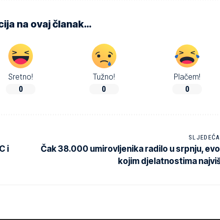
ija na ovaj članak…
Sretno!
Tužno!
Plačem!
0
0
0
SLJEDEĆA
C i
Čak 38.000 umirovljenika radilo u srpnju, evo
kojim djelatnostima najvi