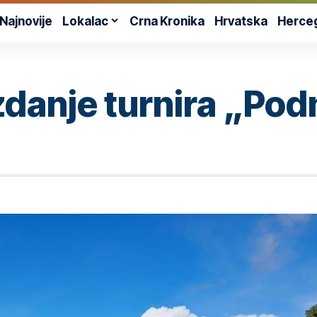
Najnovije
Lokalac
Crna Kronika
Hrvatska
Herce
zdanje turnira „Pod