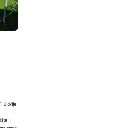
. U dvije
ište
i