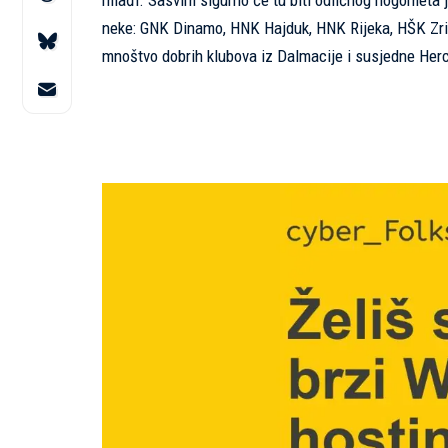
mlađi. Sasvim sigurno će tu biti odličnog nogometa 
neke: GNK Dinamo, HNK Hajduk, HNK Rijeka, HŠK Zrinjs
mnoštvo dobrih klubova iz Dalmacije i susjedne Her