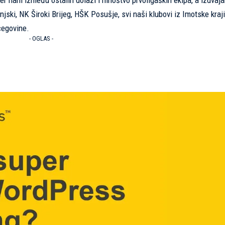
jer nam između ostalih dolazi i mnoštvo prvoligaških ekipa, a izdva
ki, NK Široki Brijeg, HŠK Posušje, svi naši klubovi iz Imotske kraji
cegovine.
- OGLAS -