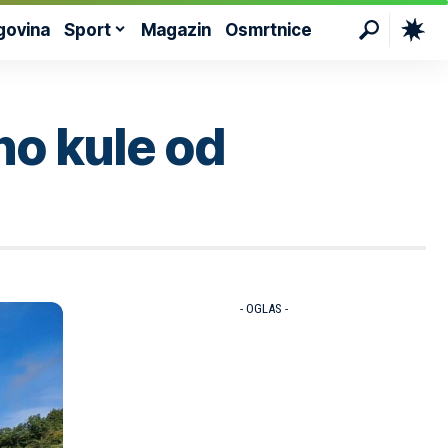
govina
Sport
Magazin
Osmrtnice
no kule od
- OGLAS -