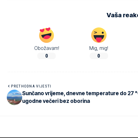
Vaša reakc
Obožavam!
Mig, mig!
0
0
PRETHODNA VIJESTI
Sunčano vrijeme, dnevne temperature do 27 °
ugodne večeri bez oborina