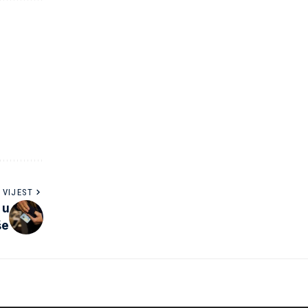
 VIJEST
 u
še