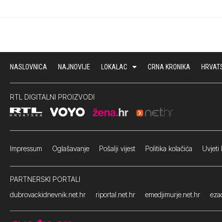
NASLOVNICA
NAJNOVIJE
LOKALAC
CRNA KRONIKA
HRVAT
RTL DIGITALNI PROIZVODI
Impressum
Oglašavanje Pošalji vijest
Politika kolačića
Uvjeti 
PARTNERSKI PORTALI
dubrovackidnevnik.net.hr
riportal.net.hr
emedjimurje.net.hr
ezad