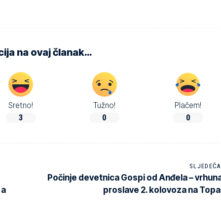
ija na ovaj članak…
Sretno!
Tužno!
Plačem!
3
0
0
SLJEDEĆA
Počinje devetnica Gospi od Anđela – vrhun
 a
proslave 2. kolovoza na Topa