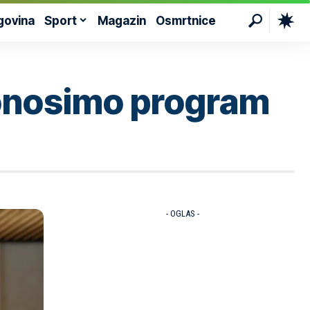
govina
Sport
Magazin
Osmrtnice
 donosimo program
- OGLAS -