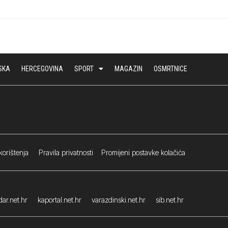
SKA
HERCEGOVINA
SPORT
MAGAZIN
OSMRTNICE
korištenja
Pravila privatnosti
Promijeni postavke kolačića
ar.net.hr
kaportal.net.hr
varazdinski.net.hr
sib.net.hr