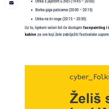
Utrka s jajetom u žlici (19:45 – 20:00)
Borba giga palicama (20:00 – 20:15)
Utrka na tri noge (20:15 – 20:30)
Uz to, tijekom večeri bit će dostupni
facepainting i 
kabine
za sve koji žele zabilježiti festivalske uspom