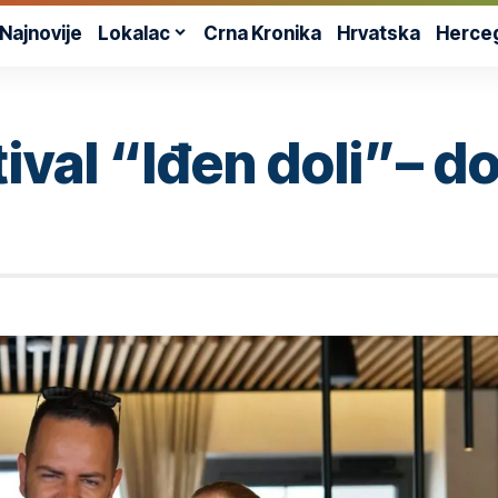
Najnovije
Lokalac
Crna Kronika
Hrvatska
Herce
tival “Iđen doli”–