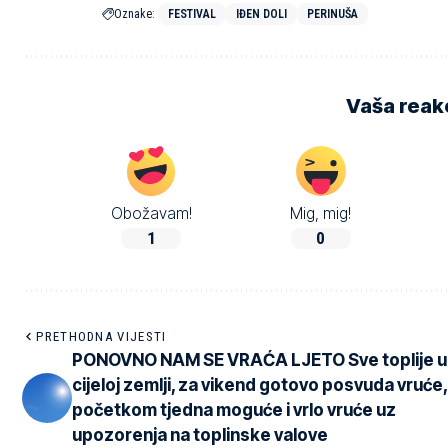
Oznake:
FESTIVAL
IĐEN DOLI
PERINUŠA
Vaša reakc
Obožavam!
Mig, mig!
1
0
PRETHODNA VIJESTI
PONOVNO NAM SE VRAĆA LJETO Sve toplije u
cijeloj zemlji, za vikend gotovo posvuda vruće,
početkom tjedna moguće i vrlo vruće uz
upozorenja na toplinske valove