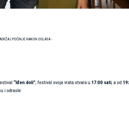
SADRŽAJ POČINJE NAKON OGLASA -
festival
“Iđen doli”
, festival svoja vrata otvara u
17:00 sati
, a od
19
u i odrasle: