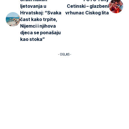
ljetovanja u
Cetinski – glazbeni
Hrvatskoj: “Svaka
vrhunac Ciskog lita
čast kako trpite,
Nijemci i njihova
djeca se ponašaju
kao stoka”
- OGLAS -