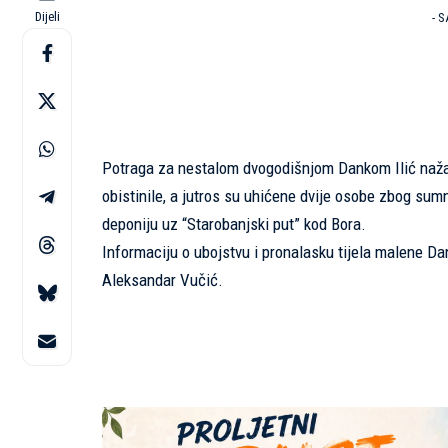
Dijeli
- 
Potraga za nestalom dvogodišnjom Dankom Ilić nažalos
obistinile, a jutros su uhićene dvije osobe zbog sumn
deponiju uz “Starobanjski put” kod Bora.
Informaciju o ubojstvu i pronalasku tijela malene Dan
Aleksandar Vučić.