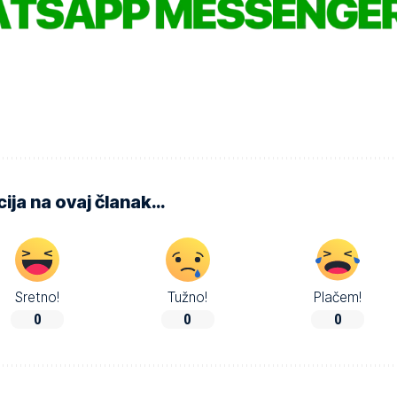
ija na ovaj članak…
Sretno!
Tužno!
Plačem!
0
0
0