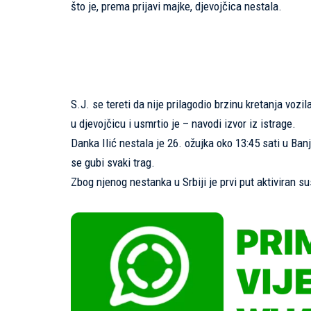
što je, prema prijavi majke, djevojčica nestala.
S.J. se tereti da nije prilagodio brzinu kretanja voz
u djevojčicu i usmrtio je – navodi izvor iz istrage.
Danka Ilić nestala je 26. ožujka oko 13:45 sati u Ban
se gubi svaki trag.
Zbog njenog nestanka u Srbiji je prvi put aktiviran s