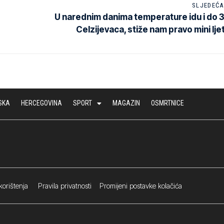
SLJEDEĆA
U narednim danima temperature idu i do 
Celzijevaca, stiže nam pravo mini lje
SKA
HERCEGOVINA
SPORT
MAGAZIN
OSMRTNICE
korištenja
Pravila privatnosti
Promijeni postavke kolačića