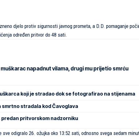
azneno djelo protiv sigurnosti javnog prometa, a D.D. pomaganje počin
ćenja određen pritvor do 48 sati.
 muškarac napadnut vilama, drugi mu prijetio smrću
muškarca koji je stradao dok se fotografirao na stijenama
 smrtno stradala kod Čavoglava
, predan pritvorskom nadzorniku
 se sve odigralo 26. ožujka oko 13:52 sati, odnosno svega sedam minu