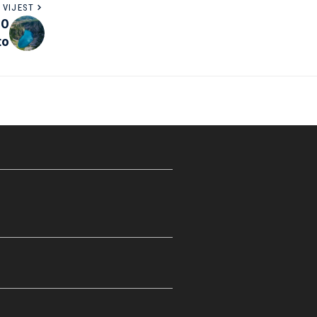
 VIJEST
30
to