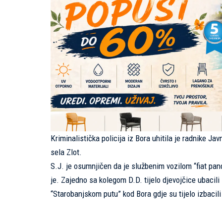
Kriminalistička policija iz Bora uhitila je radnike J
sela Zlot.
S.J. je osumnjičen da je službenim vozilom “fiat pan
je. Zajedno sa kolegom D.D. tijelo djevojčice ubacili 
“Starobanjskom putu” kod Bora gdje su tijelo izbacili