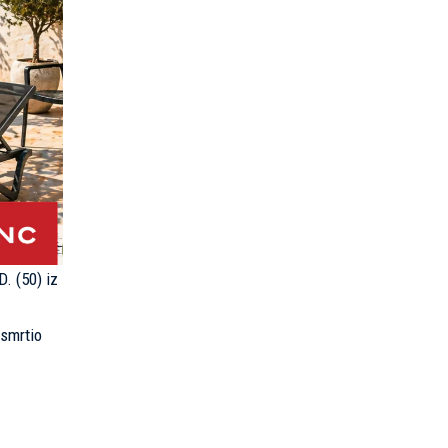
. (50) iz
usmrtio