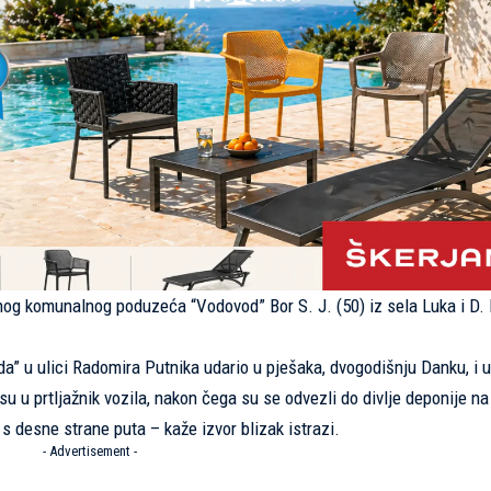
avnog komunalnog poduzeća “Vodovod” Bor S. J. (50) iz sela Luka i D. D
da” u ulici Radomira Putnika udario u pješaka, dvogodišnju Danku, i 
su u prtljažnik vozila, nakon čega su se odvezli do divlje deponije na
 s desne strane puta – kaže izvor blizak istrazi.
- Advertisement -