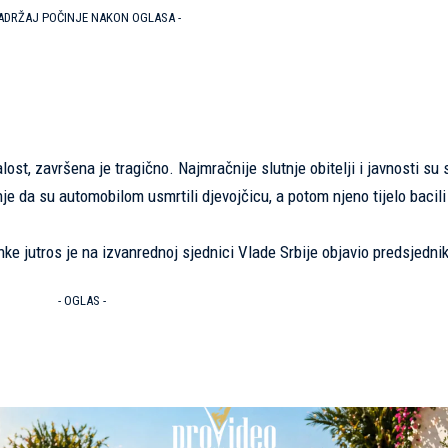
SADRŽAJ POČINJE NAKON OGLASA -
t, završena je tragično. Najmračnije slutnje obitelji i javnosti su 
je da su automobilom usmrtili djevojčicu, a potom njeno tijelo bacili 
ke jutros je na izvanrednoj sjednici Vlade Srbije objavio predsjedni
- OGLAS -