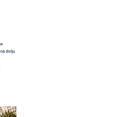
se
na divlju
k