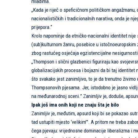
mladima.
„Kada je riječ o speficičnom političkom angažmanu, 
nacionalističkih i tradicionalnih narativa, onda je n
prijepora.“
Krolo napominje da etničko-nacionalni identitet nij
(sub)kulturnom žanru, posebice u istočnoeuropskim ze
zbog rastućeg osjećaja egzistencijalne nesigurnosti 
„Thompson i slični glazbenici figuriraju kao svojevr
globalizacijskih procesa i bojazni da bi taj identite
što svakako jest zanimljivo, to je da trenutno živimo
Thompsonovih pjesama. Jer, istodobno je jasno vidljiv
na međunarodnoj sceni.” Zanimljiv je, doduše, apsurd k
Ipak još ima onih koji ne znaju šta je bilo
Zanimljiv je, međutim, apsurd koji bi se pokazao sutra
tad ustupiti mjesto ‘velikim’”. A pritom ne treba zabo
čega pjevaju: vrijednosne dominacije liberalizma i 