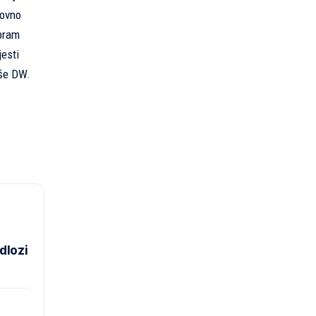
lovno
spram
jesti
iše
DW
.
dlozi