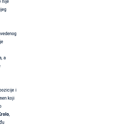
 nije
ijeg
navedenog
je
a, a
e
ozicije i
men koji
o
Krolo
,
eđu