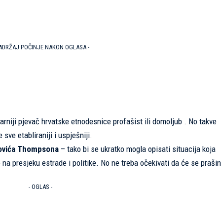
SADRŽAJ POČINJE NAKON OGLASA -
rniji pjevač hrvatske etnodesnice profašist ili domoljub . No takve
sve etabliraniji i uspješniji.
ovića Thompsona
– tako bi se ukratko mogla opisati situacija koja
 na presjeku estrade i politike. No ne treba očekivati da će se praši
- OGLAS -