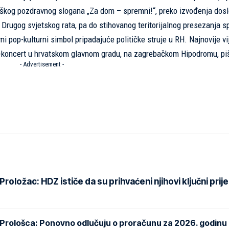
aškog pozdravnog slogana „Za dom – spremni!“, preko izvođenja dos
iz Drugog svjetskog rata, pa do stihovanog teritorijalnog presezanja 
 pop-kulturni simbol pripadajuće političke struje u RH. Najnovije vi
ga-koncert u hrvatskom glavnom gradu, na zagrebačkom Hipodromu, p
- Advertisement -
oložac: HDZ ističe da su prihvaćeni njihovi ključni prije
 Prološca: Ponovno odlučuju o proračunu za 2026. godinu