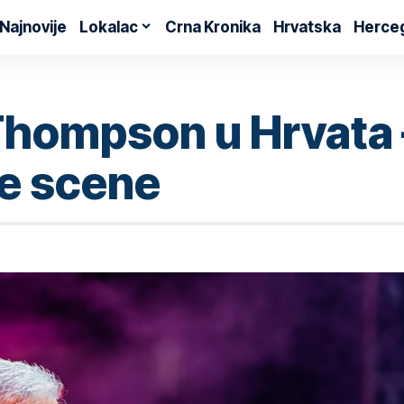
Najnovije
Lokalac
Crna Kronika
Hrvatska
Herce
Thompson u Hrvata 
ke scene