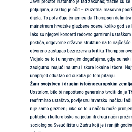
Javni prostor instantno je tad zakuhao; tražile su se 
poljuljana, a razlog je očit – izuzetna, masovna podr
dijela. To potvrđuje činjenicu da Thompson definitiv
mainstream hrvatske glazbene scene, koliko god se lib
Iako su njegovi koncerti redovno garnirani ustaškom 
pokliča, odgovorne državne strukture na to najčešće 
otvoreno zastupao bezrezervnu kritiku Thompsonove 
Vidjelo se to i u najnovijim događajima, gdje su neki
zasigurno imajući na umu i skore lokalne izbore. Najv
unaprijed odustao od sukoba po tom pitanju.
Žanr svojstven i drugim istočnoeuropskim zemlj
Uostalom, bilo bi nepošteno generalno tvrditi da je
reafirmirao ustaštvo, povijesnu hrvatsku inačicu f
nije samo glazbeni, iako se to u načelu može primjen
političko i kulturološko na jedan ili drugi način pro
sociolog sa Sveučilišta u Zadru koji je i ranijih god