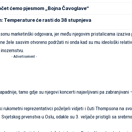
Počet ćemo pjesmom „Bojna Čavoglave“
m: Temperature će rasti do 38 stupnjeva
mpsonu marketinški odgovara, jer među njegovim pristalicama izaziva
ne žele sasvim otvoreno podržati ni onda kad su mu ideološki relativn
u inozemstvu.
- Advertisement -
 zapadnije, tamo gdje su njegovi koncerti najavljivani pa zabranjivani 
ski rukometni reprezentativci poželjeli vidjeti i čuti Thompsona na sv
 Svjetskog prvenstva u Oslu, odakle su 3. veljače pristigli sa srebrn