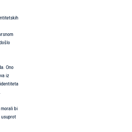
ntitetskih
evrsnom
 došlo
oda. Ono
va iz
identiteta
.
 morali bi
a usuprot