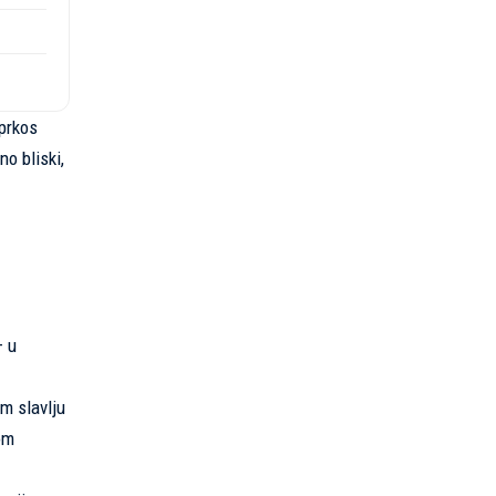
 prkos
o bliski,
– u
om slavlju
om