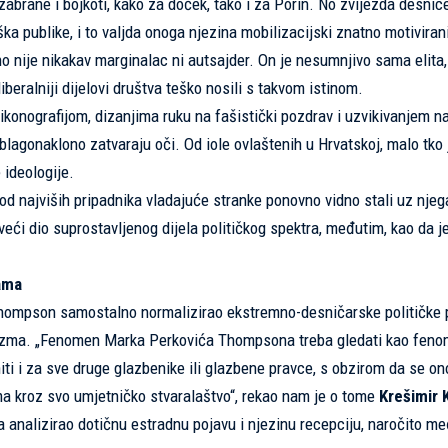
zabrane i bojkoti, kako za doček, tako i za Porin. No zvijezda desnice
ška publike, i to valjda onoga njezina mobilizacijski znatno motiviran
no nije nikakav marginalac ni autsajder. On je nesumnjivo sama elita,
eralniji dijelovi društva teško nosili s takvom istinom.
ikonografijom, dizanjima ruku na fašistički pozdrav i uzvikivanjem 
blagonaklono zatvaraju oči. Od iole ovlaštenih u Hrvatskoj, malo tko 
ideologije.
 od najviših pripadnika vladajuće stranke ponovno vidno stali uz njeg
eći dio suprostavljenog dijela političkog spektra, međutim, kao da j
ama
 Thompson samostalno normalizirao ekstremno-desničarske političke p
ašizma. „Fenomen Marka Perkovića Thompsona treba gledati kao feno
iti i za sve druge glazbenike ili glazbene pravce, s obzirom da se on
žima kroz svo umjetničko stvaralaštvo“, rekao nam je o tome
Krešimir 
ina analizirao dotičnu estradnu pojavu i njezinu recepciju, naročito m