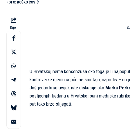
BOŠKO ĆOSIĆ
Dijeli
- 
U Hrvatskoj nema konsenzusa oko toga je li najpopula
kontroverze njemu uopće ne smetaju, naprotiv – on je 
Još jedan krug uvijek iste diskusije oko
Marka Perk
posljednjih tjedana u Hrvatskoj puni medijske rubrike
put tako brzo slijegati.