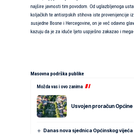
najšire javnosti tim povodom. Od uglazbljenoga ust
koljačkih te antisrpskih stihova iste provenijencije 
susjedne Bosne i Hercegovine, on je već odavno glavni
kazuju da je za iduće ljeto uspješno zakazao i me
Masovna podrška publike
Možda vas i ovo zanima
Usvojen proračun Općine Pr
Danas nova sjednica Općinskog vijeća