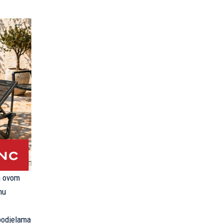
a ovom
mu
 podjelama