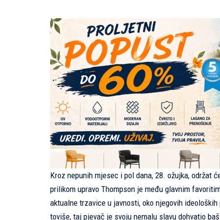
Kroz nepunih mjesec i pol dana, 28. ožujka, održat 
prilikom upravo Thompson je među glavnim favoritim
aktualne trzavice u javnosti, oko njegovih ideološki
toviše, taj pjevač je svoju nemalu slavu dohvatio b