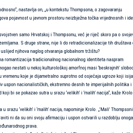
odnosno“, nastavlja on, „u kontekstu Thompsona, o zagovaranju
jegova pojavnost u javnom prostoru neizbježna točka vrijednosnih i ide
e svojstven samo Hrvatskoj i Thompsonu, već je riječ skoro pa o svoj
mljama. S druge strane, nije li do retradicionalizacije tih društava
uslijed njihova naglog otvaranja globalnom tržištu?
sna romantizacija tradicionalnog nacionalnog identiteta naspram
t mogao nestati u nekoj kulturološkoj amorfnoj masi ‘beskrajnih’ slob
 u vremenu koje je dijametralno suprotno od osjećaja ugroze koji isija
 uspon nacionalističkih, ekstremno desnih te imperijalnih politika i 
oji bi se pokazao sutra u srazu ‘velikih’ i ‘malih’ nacija“, kaže Krolo
 u srazu ‘velikih’ i ‘malih’ nacija, napominje Krolo. „’Mali’ Thompsoni
raviti ni da su oni svoju afirmaciju i uspon ostvarili u razdoblju onog
međunarodnog prava.