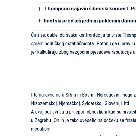
Thompson najavio šibenski koncert: 
Imotski pred još jednim paklenim dano
Čini se, dakle, da svaka konfrontacija te vrste Tho
spram političkog establišmenta. Potonji ga u pravilu 
jer kalkuliraju zbog nezgodne pjevačeve reputacije 
I to naravno ne u Srbiji ili Bosni i Hercegovini, nego
Nizozemskoj, Njemačkoj, Švicarskoj, Sloveniji, itd.
A ovaj put svi su ti prijepori obnovljeni kad su hrvat
u Zagrebu. On ih je tako uveselio na dočeku sa finala
medaljom.