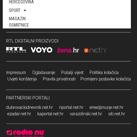
HERCEGOVINA
SPORT
MAGAZIN
OSMRTNICE
RTL DIGITALNI PROIZVODI
Impressum
Oglašavanje Pošalji vijest
Politika kolačića
Uvjeti korištenja
Pravila privatnosti
Promijeni postavke kolačića
PARTNERSKI PORTALI
dubrovackidnevnik.net.hr
riportal.net.hr
emedjimurje.net.hr
ezadar.net.hr
kaportal.net.hr
varazdinski.net.hr
sib.net.hr