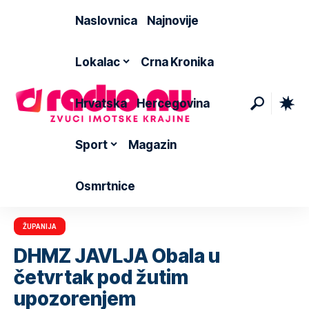
Naslovnica
Najnovije
Lokalac
Crna Kronika
Hrvatska
Hercegovina
Sport
Magazin
Osmrtnice
ŽUPANIJA
DHMZ JAVLJA Obala u
četvrtak pod žutim
upozorenjem