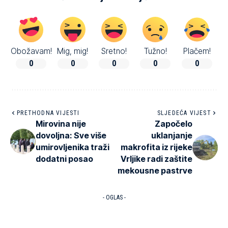
Obožavam!
Mig, mig!
Sretno!
Tužno!
Plačem!
0
0
0
0
0
PRETHODNA VIJESTI
SLJEDEĆA VIJEST
Mirovina nije
Započelo
dovoljna: Sve više
uklanjanje
umirovljenika traži
makrofita iz rijeke
dodatni posao
Vrljike radi zaštite
mekousne pastrve
- OGLAS -