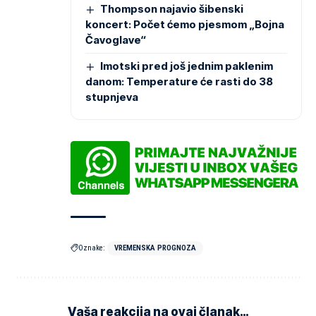
Thompson najavio šibenski
koncert: Počet ćemo pjesmom „Bojna
Čavoglave“
Imotski pred još jednim paklenim
danom: Temperature će rasti do 38
stupnjeva
Oznake:
VREMENSKA PROGNOZA
Vaša reakcija na ovaj članak…