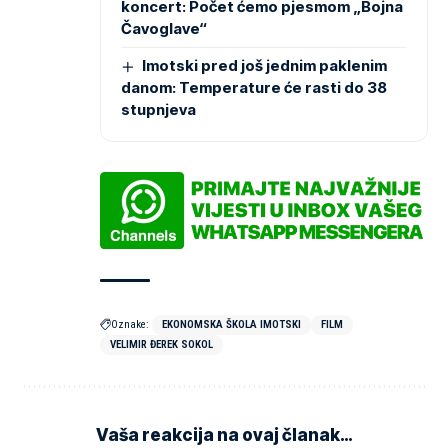
koncert: Počet ćemo pjesmom „Bojna
Čavoglave“
Imotski pred još jednim paklenim
danom: Temperature će rasti do 38
stupnjeva
Oznake:
EKONOMSKA ŠKOLA IMOTSKI
FILM
VELIMIR ĐEREK SOKOL
Vaša reakcija na ovaj članak…