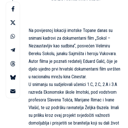
Na povijesnoj lokaciji imotske Topane danas su
snimani kadrovi za dokumentarni film „Sokol –
Nezaustavljiv kao sudbina“, posvećen Velimiru
Đereku Sokolu, junaku Sajmišta i heroju Vukovara.
Autor filma je poznati redatelj Eduard Galić, čije je
djelo ujedno prvi hrvatski dokumentarni film uvršten
u nacionalnu mrežu kina Cinestar.
U snimanju su sudjelovali učenici 1.C, 2.C, 2.A i 3.A
razreda Ekonomske škole Imotski, pod vodstvom
profesora Slavena Tolića, Marijane Rimac i Ivane
Vlašić, te uz podršku ravnatelja Željka Đuzela. Imali
su priliku kroz ovaj projekt svjedočiti važnosti
domoljublja i prisjetiti se branitelja koji su dali život