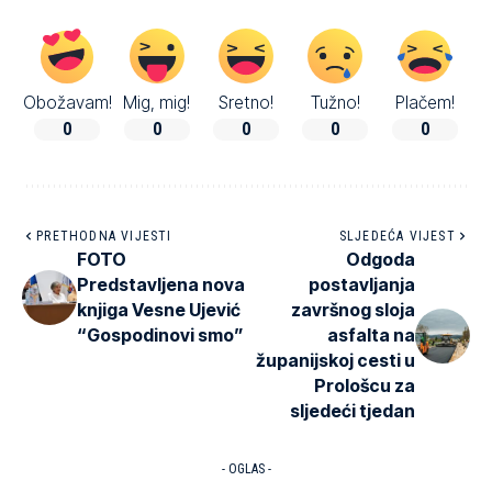
Obožavam!
Mig, mig!
Sretno!
Tužno!
Plačem!
0
0
0
0
0
PRETHODNA VIJESTI
SLJEDEĆA VIJEST
FOTO
Odgoda
Predstavljena nova
postavljanja
knjiga Vesne Ujević
završnog sloja
“Gospodinovi smo”
asfalta na
županijskoj cesti u
Prološcu za
sljedeći tjedan
- OGLAS -