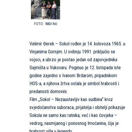
RADI NU
Velimir Đerek – Sokol rođen je 14. kolovoza 1965. u
Vinjanima Gornjim. U svibnju 1991. priključio se
vojsci, a ubrzo je postao jedan od zapovjednika
Sajmišta u Vukovaru. Poginuo je 12. listopada iste
godine zajedno s Ivanom Brdarom, pripadnikom
HOS-a, a njihova žrtva ostala je simbol hrabrosti i
predanosti domovini.
Film „Sokol – Nezaustavljiv kao sudbina“ kroz
svjedočanstva suboraca, prijatelja i obitelji prikazuje
Sokola ne samo kao ratnika, već i kao čovjeka –
vedrog, nasmijanog i ponosnog Imoćanina, čija je
hrabrost ušla u legendu.