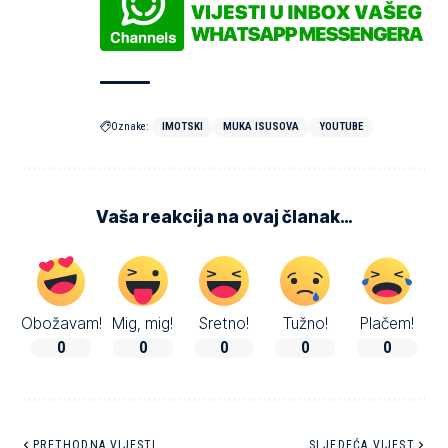
Oznake:
IMOTSKI
MUKA ISUSOVA
YOUTUBE
Vaša reakcija na ovaj članak…
Obožavam!
Mig, mig!
Sretno!
Tužno!
Plačem!
0
0
0
0
0
PRETHODNA VIJESTI
SLJEDEĆA VIJEST