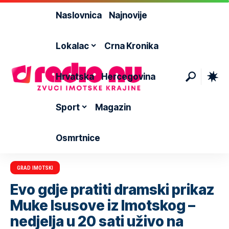
Naslovnica
Najnovije
Lokalac
Crna Kronika
Hrvatska
Hercegovina
Sport
Magazin
Osmrtnice
GRAD IMOTSKI
Evo gdje pratiti dramski prikaz
Muke Isusove iz Imotskog –
nedjelja u 20 sati uživo na