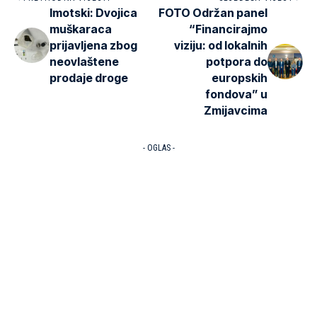
Imotski: Dvojica
FOTO Održan panel
muškaraca
“Financirajmo
prijavljena zbog
viziju: od lokalnih
neovlaštene
potpora do
prodaje droge
europskih
fondova” u
Zmijavcima
- OGLAS -