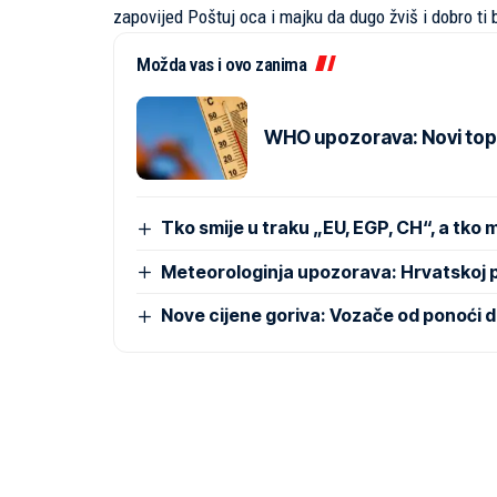
zapovijed Poštuj oca i majku da dugo žviš i dobro ti 
Možda vas i ovo zanima
WHO upozorava: Novi topl
Tko smije u traku „EU, EGP, CH“, a tko 
Meteorologinja upozorava: Hrvatskoj p
Nove cijene goriva: Vozače od ponoći 