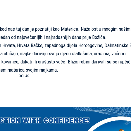
 kod nas taj dan je poznatiji kao Materice. Nažalost u mnogim našim
jedan od najsvečanijih i najradosnijih dana prije Božića.
h Hrvata, Hrvata Bačke, zapadnoga dijela Hercegovine, Dalmatinske 
a običaju, majke darivaju svoju djecu slatkišima, orasima, voćem i
ovanice, dukati ili orašasto voće. Bližoj robini darivali su se rupči
njem materica svojim majkama.
- OGLAS -