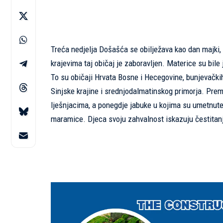
Treća nedjelja Došašća se obilježava kao dan majki,
krajevima taj običaj je zaboravljen. Materice su bile 
To su običaji Hrvata Bosne i Hecegovine, bunjevački
Sinjske krajine i srednjodalmatinskog primorja. Prem
lješnjacima, a ponegdje jabuke u kojima su umetnute k
maramice. Djeca svoju zahvalnost iskazuju čestita