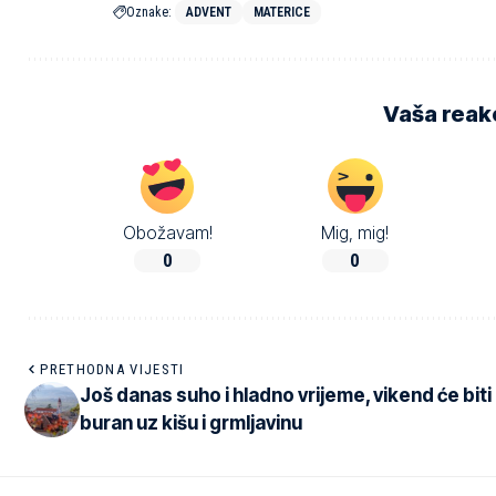
Oznake:
ADVENT
MATERICE
Vaša reakc
Obožavam!
Mig, mig!
0
0
PRETHODNA VIJESTI
Još danas suho i hladno vrijeme, vikend će biti
buran uz kišu i grmljavinu