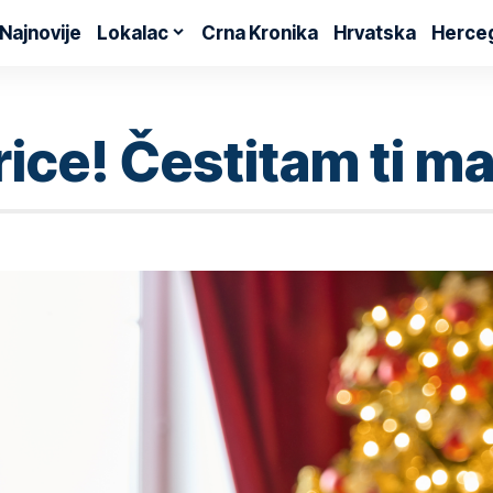
Najnovije
Lokalac
Crna Kronika
Hrvatska
Herce
rice! Čestitam ti ma