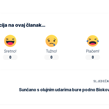
ija na ovaj članak…
Sretno!
Tužno!
Plačem!
0
0
0
SLJEDEĆA
Sunčano s olujnim udarima bure podno Bioko