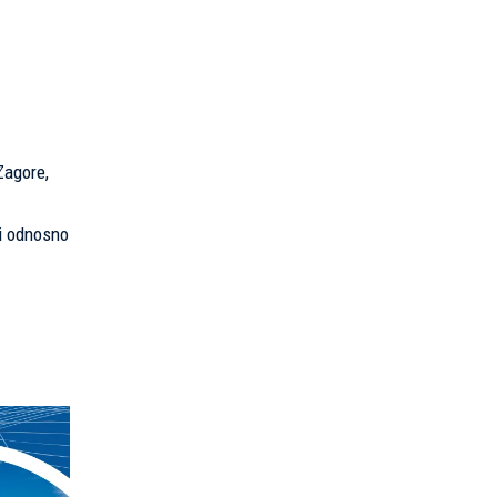
Zagore,
ći odnosno