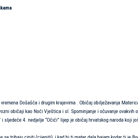
bakama
dio vremena Došašća i drugim krajevima . Običaj obilježavanja Materic
zni običaji kao Noći Vještica i sl. Spominjanje i očuvanje ovakvih o
 sljedeće 4. nedjelje “Očići” lijep je običaj hrvatskog naroda koji jo
 se tribaju ciniti (cijeniti), i kad bi ti mater dala bajam kodar ti je B