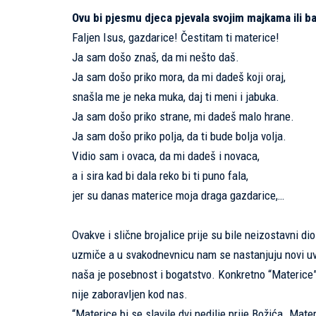
Ovu bi pjesmu djeca pjevala svojim majkama ili 
Faljen Isus, gazdarice! Čestitam ti materice!
Ja sam došo znaš, da mi nešto daš.
Ja sam došo priko mora, da mi dadeš koji oraj,
snašla me je neka muka, daj ti meni i jabuka.
Ja sam došo priko strane, mi dadeš malo hrane.
Ja sam došo priko polja, da ti bude bolja volja.
Vidio sam i ovaca, da mi dadeš i novaca,
a i sira kad bi dala reko bi ti puno fala,
jer su danas materice moja draga gazdarice,…
Ovakve i slične brojalice prije su bile neizostavni 
uzmiče a u svakodnevnicu nam se nastanjuju novi uvo
naša je posebnost i bogatstvo. Konkretno “Materice” i
nije zaboravljen kod nas.
“Materice bi se slavile dvi nedilje prije Božića. Matere