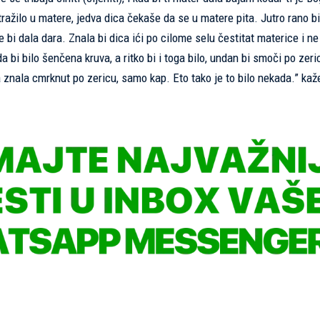
i tražilo u matere, jedva dica čekaše da se u matere pita. Jutro rano bi 
 bi dala dara. Znala bi dica ići po cilome selu čestitat materice i ne
a bi bilo šenčena kruva, a ritko bi i toga bilo, undan bi smoči po zeri
ca znala cmrknut po zericu, samo kap. Eto tako je to bilo nekada.” ka