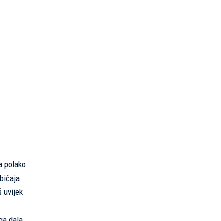
a polako
bičaja
š uvijek
oga dala,