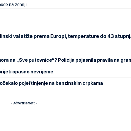
bude na zemlji.
inski val stiže prema Europi, temperature do 43 stupnj
mora na „Sve putovnice“? Policija pojasnila pravila na gran
rijeti opasno nevrijeme
dočekalo pojeftinjenje na benzinskim crpkama
- Advertisement -