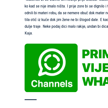
ko kad se nije imalo ništa. I prije zore bi se dignilo 
odnili bi materi robu, da se nemere obuć dok mater ne
tila otić iz kuće dok jim žene ne bi štogod dale. E kad
dulje traje. Neke podaj dici malo rakije, undan bi di
Kaja.