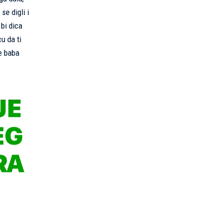
se digli i
 bi dica
cu da ti
že baba