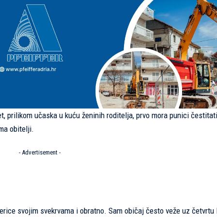
 prilikom učaska u kuću ženinih roditelja, prvo mora punici čestitat
a obitelji.
- Advertisement -
terice svojim svekrvama i obratno. Sam običaj često veže uz četvrtu