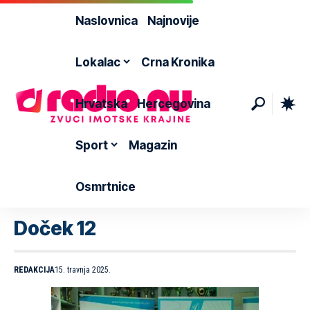
Naslovnica
Najnovije
Lokalac
Crna Kronika
Hrvatska
Hercegovina
Sport
Magazin
Osmrtnice
Doček 12
REDAKCIJA
15. travnja 2025.