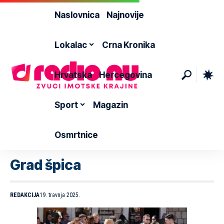
Naslovnica
Najnovije
Lokalac
Crna Kronika
Hrvatska
Hercegovina
Sport
Magazin
Osmrtnice
Grad špica
REDAKCIJA
19. travnja 2025.