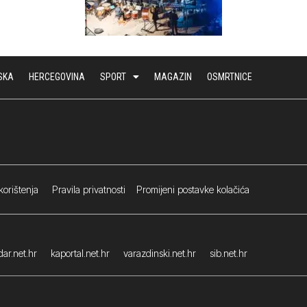
SKA
HERCEGOVINA
SPORT
MAGAZIN
OSMRTNICE
korištenja
Pravila privatnosti
Promijeni postavke kolačića
ar.net.hr
kaportal.net.hr
varazdinski.net.hr
sib.net.hr