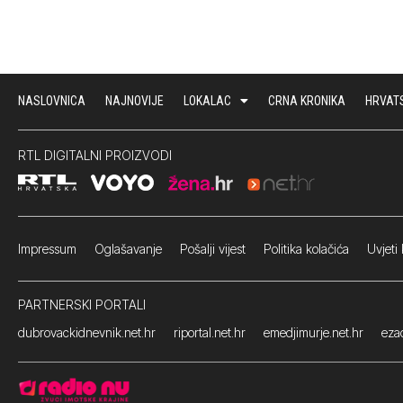
NASLOVNICA
NAJNOVIJE
LOKALAC
CRNA KRONIKA
HRVAT
RTL DIGITALNI PROIZVODI
Impressum
Oglašavanje Pošalji vijest
Politika kolačića
Uvjeti 
PARTNERSKI PORTALI
dubrovackidnevnik.net.hr
riportal.net.hr
emedjimurje.net.hr
ezad