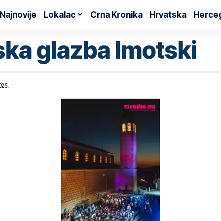
Najnovije
Lokalac
Crna Kronika
Hrvatska
Herce
ka glazba Imotski
025.