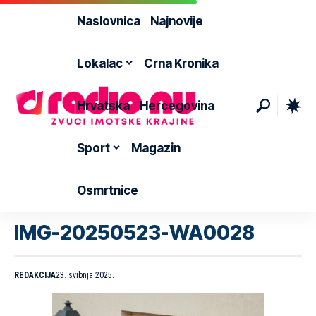
Naslovnica
Najnovije
Lokalac
Crna Kronika
Hrvatska
Hercegovina
Sport
Magazin
Osmrtnice
IMG-20250523-WA0028
REDAKCIJA
23. svibnja 2025.