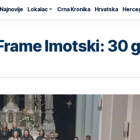
Najnovije
Lokalac
Crna Kronika
Hrvatska
Herce
rame Imotski: 30 go