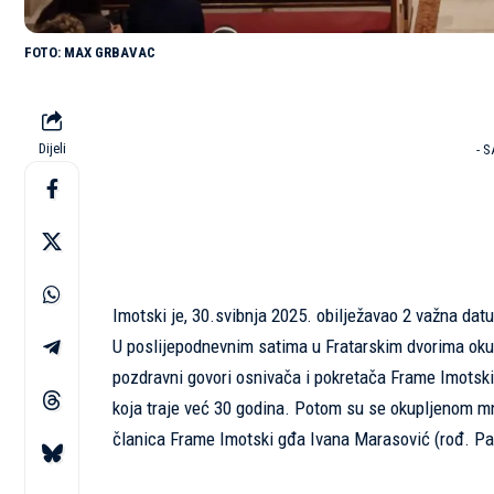
MAX GRBAVAC
Dijeli
- 
Imotski je, 30.svibnja 2025. obilježavao 2 važna dat
U poslijepodnevnim satima u Fratarskim dvorima okupi
pozdravni govori osnivača i pokretača Frame Imotski,
koja traje već 30 godina. Potom su se okupljenom mn
članica Frame Imotski gđa Ivana Marasović (rođ. Parl