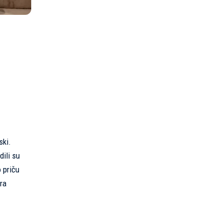
ski.
dili su
 priču
ra