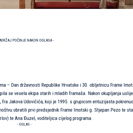
SADRŽAJ POČINJE NAKON OGLASA -
uma – Dan državnosti Republike Hrvatske i 30. obljetnicu Frame Imot
la se vesela ekipa starih i mladih framaša. Nakon okupljanja uslije
 fra Jakova Udovičića, koji je 1995. s grupicom entuzijasta pokrenuo
oštvu obratili prvi predsjednik Frame Imotski g. Stjepan Pezo te sta
ov) te Ana Đuzel, voditeljica cijelog programa.
- OGLAS -