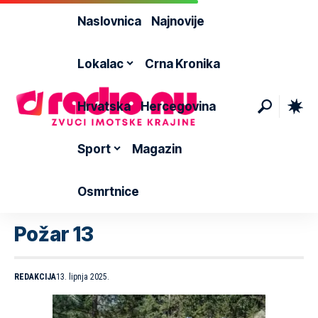
Naslovnica
Najnovije
Lokalac
Crna Kronika
Hrvatska
Hercegovina
Sport
Magazin
Osmrtnice
Požar 13
REDAKCIJA
13. lipnja 2025.