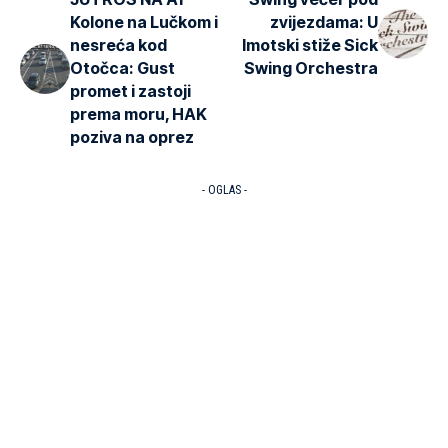
Kolone na Lučkom i
zvijezdama: U
nesreća kod
Imotski stiže Sick
Otočca: Gust
Swing Orchestra
promet i zastoji
prema moru, HAK
poziva na oprez
- OGLAS -