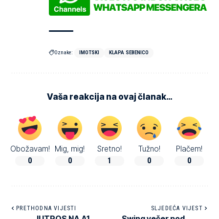
Oznake:
IMOTSKI
KLAPA SEBENICO
Vaša reakcija na ovaj članak…
Obožavam!
Mig, mig!
Sretno!
Tužno!
Plačem!
0
0
1
0
0
PRETHODNA VIJESTI
SLJEDEĆA VIJEST
JUTROS NA A1
Swing večer pod