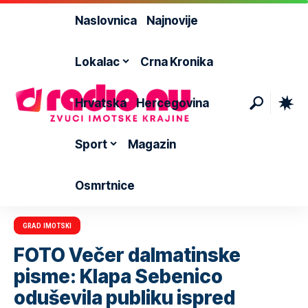
Naslovnica
Najnovije
Lokalac
Crna Kronika
Hrvatska
Hercegovina
Sport
Magazin
Osmrtnice
GRAD IMOTSKI
FOTO Večer dalmatinske
pisme: Klapa Sebenico
oduševila publiku ispred