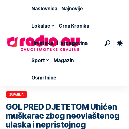
Naslovnica
Najnovije
Lokalac
Crna Kronika
Hrvatska
Hercegovina
Sport
Magazin
Osmrtnice
ŽUPANIJA
GOL PRED DJETETOM Uhićen
muškarac zbog neovlaštenog
ulaska i nepristojnog