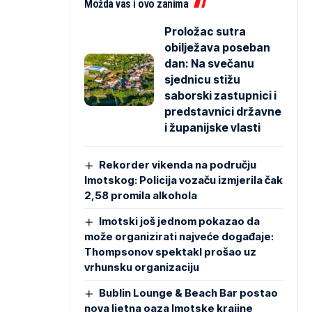
Možda vas i ovo zanima
Proložac sutra
obilježava poseban
dan: Na svečanu
sjednicu stižu
saborski zastupnici i
predstavnici državne
i županijske vlasti
Rekorder vikenda na području
Imotskog: Policija vozaču izmjerila čak
2,58 promila alkohola
Imotski još jednom pokazao da
može organizirati najveće događaje:
Thompsonov spektakl prošao uz
vrhunsku organizaciju
Bublin Lounge & Beach Bar postao
nova ljetna oaza Imotske krajine