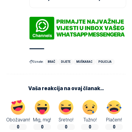
Oznake:
BRAČ
DIJETE
MUŠKARAC
POLICIJA
Vaša reakcija na ovaj članak…
Obožavam!
Mig, mig!
Sretno!
Tužno!
Plačem!
0
0
0
0
0