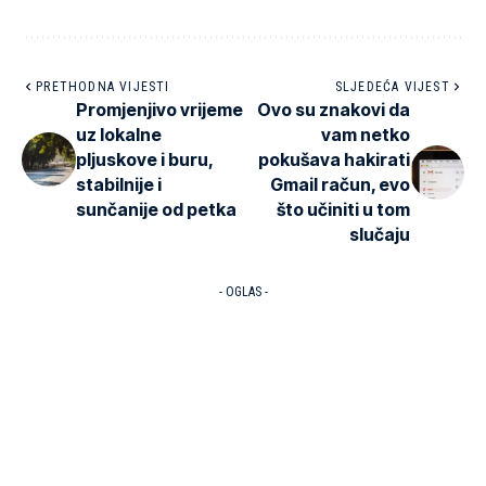
PRETHODNA VIJESTI
SLJEDEĆA VIJEST
Promjenjivo vrijeme
Ovo su znakovi da
uz lokalne
vam netko
pljuskove i buru,
pokušava hakirati
stabilnije i
Gmail račun, evo
sunčanije od petka
što učiniti u tom
slučaju
- OGLAS -