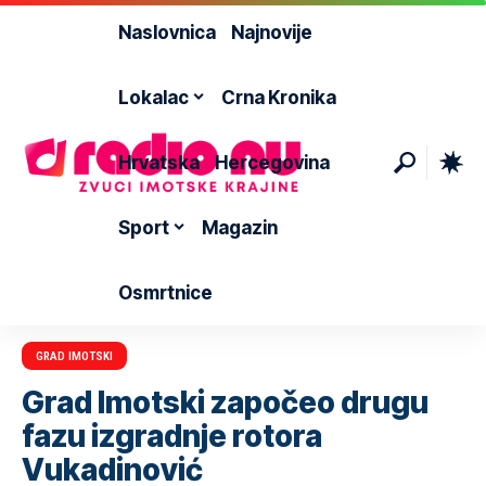
Naslovnica
Najnovije
Lokalac
Crna Kronika
Hrvatska
Hercegovina
Sport
Magazin
Osmrtnice
GRAD IMOTSKI
Grad Imotski započeo drugu
fazu izgradnje rotora
Vukadinović