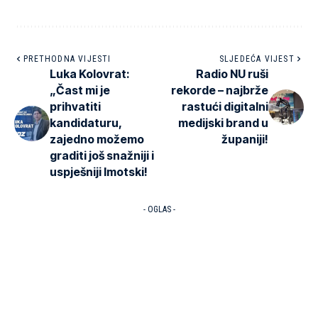
PRETHODNA VIJESTI
SLJEDEĆA VIJEST
Luka Kolovrat:
Radio NU ruši
„Čast mi je
rekorde – najbrže
prihvatiti
rastući digitalni
kandidaturu,
medijski brand u
zajedno možemo
županiji!
graditi još snažniji i
uspješniji Imotski!
- OGLAS -