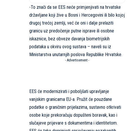
-To znači da se EES neće primjenjivati na hrvatske
državljane koji žive u Bosni i Hercegovini ili bilo kojoj
drugoj trećoj zemlji, već će oni i dalje prelaziti
granicu uz predočenje putne isprave ili osobne
iskaznice, bez obveze davanja biometrijskih
podataka u okviru ovog sustava – naveli su iz
Ministarstva unutarnjih poslova Republike Hrvatske.
- Advertisement -
EES će modernizirati i poboljšati upravljanje
vanjskim granicama EU-a. Pružit će pouzdane
podatke o graničnim prijelazima, sustavno otkrivati
osobe koje prekoračuju dopušteni boravak, kao i
slučajeve prijevare s dokumentima i identitetom.
EES će tako doprinijeti sprječavanju nezakonitih