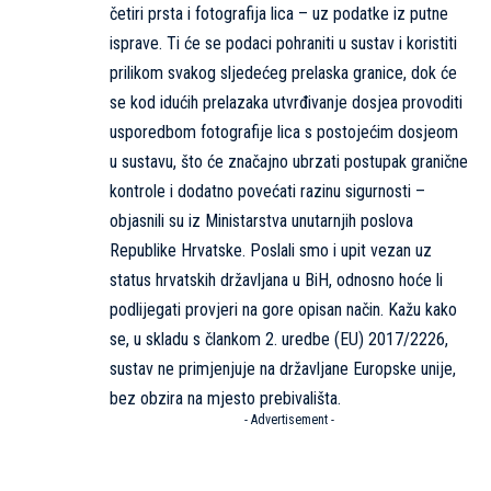
četiri prsta i fotografija lica – uz podatke iz putne
isprave. Ti će se podaci pohraniti u sustav i koristiti
prilikom svakog sljedećeg prelaska granice, dok će
se kod idućih prelazaka utvrđivanje dosjea provoditi
usporedbom fotografije lica s postojećim dosjeom
u sustavu, što će značajno ubrzati postupak granične
kontrole i dodatno povećati razinu sigurnosti –
objasnili su iz Ministarstva unutarnjih poslova
Republike Hrvatske. Poslali smo i upit vezan uz
status hrvatskih državljana u BiH, odnosno hoće li
podlijegati provjeri na gore opisan način. Kažu kako
se, u skladu s člankom 2. uredbe (EU) 2017/2226,
sustav ne primjenjuje na državljane Europske unije,
bez obzira na mjesto prebivališta.
- Advertisement -