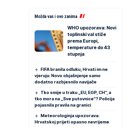
Možda vas i ovo zanima
WHO upozorava: Novi
toplinski val stiže
prema Europi,
temperature do 43
stupnja
FIFA branila odluku, Hrvati im ne
vjeruju: Novo objašnjenje samo
dodatno razbjesnilo navijače
Tko smije u traku „EU, EGP, CH“, a
tko mora na „Sve putovnice“? Policija
pojasnila pravila na granici
Meteorologinja upozorava:
Hrvatskoj prijeti opasno nevrijeme