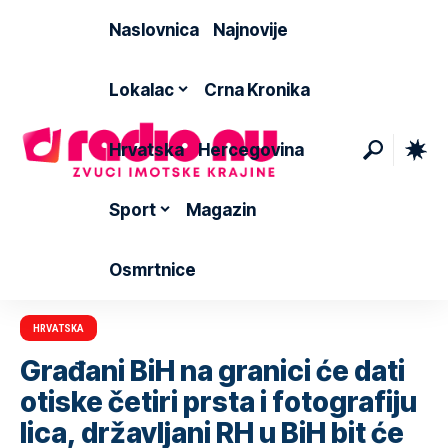
Naslovnica
Najnovije
Lokalac
Crna Kronika
Hrvatska
Hercegovina
Sport
Magazin
Osmrtnice
HRVATSKA
Građani BiH na granici će dati
otiske četiri prsta i fotografiju
lica, državljani RH u BiH bit će