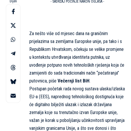
Dijeli
- SADRŽAJ POČINJE NAKON OGLASA -
Za nešto više od mjesec dana na graničnim
prijelazima sa zemljama Europske unije, pa tako i s
Republikom Hrvatskom, očekuju se velike promjene
u kontekstu utvrđivanja identiteta putnika, uz
uvođenje potpuno novih tehnoloških rješenja koja će
zamijeniti do sada tradicionalni način “pečatiranja”
putovnica, piše
Večernji list BiH
.
Postupan početak rada novog sustava ulaska/izlaska
EU-a (EES), naprednog tehnološkog dostignuća koje
će digitalno bilježiti ulazak i izlazak državljana
zemalja koje su trenutačno izvan Europske unije,
važan je korak u poboljšanju učinkovitosti upravljanja
vanjskim granicama Unije, a što sve donosi i što