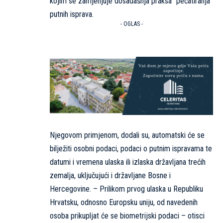
kojim se zamjenjuje dosadašnja praksa “pečatiranja”
putnih isprava.
- OGLAS -
Njegovom primjenom, dodali su, automatski će se
bilježiti osobni podaci, podaci o putnim ispravama te
datumi i vremena ulaska ili izlaska državljana trećih
zemalja, uključujući i državljane Bosne i
Hercegovine. – Prilikom prvog ulaska u Republiku
Hrvatsku, odnosno Europsku uniju, od navedenih
osoba prikupljat će se biometrijski podaci – otisci