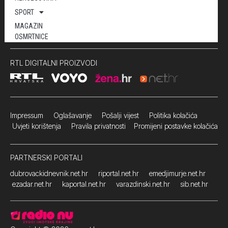
SPORT
MAGAZIN
OSMRTNICE
RTL DIGITALNI PROIZVODI
Impressum
Oglašavanje Pošalji vijest
Politika kolačića
Uvjeti korištenja
Pravila privatnosti
Promijeni postavke kolačića
PARTNERSKI PORTALI
dubrovackidnevnik.net.hr
riportal.net.hr
emedjimurje.net.hr
ezadar.net.hr
kaportal.net.hr
varazdinski.net.hr
sib.net.hr