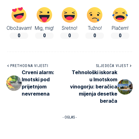
Obožavam!
Mig, mig!
Sretno!
Tužno!
Plačem!
0
0
0
0
0
PRETHODNA VIJESTI
SLJEDEĆA VIJEST
Crveni alarm:
Tehnološki iskorak
Imotski pod
u Imotskom
prijetnjom
vinogorju: beračica
nevremena
mijenja desetke
berača
- OGLAS -