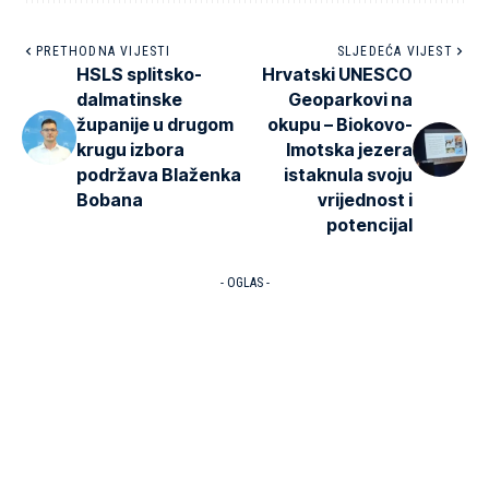
PRETHODNA VIJESTI
SLJEDEĆA VIJEST
HSLS splitsko-
Hrvatski UNESCO
dalmatinske
Geoparkovi na
županije u drugom
okupu – Biokovo-
krugu izbora
Imotska jezera
podržava Blaženka
istaknula svoju
Bobana
vrijednost i
potencijal
- OGLAS -