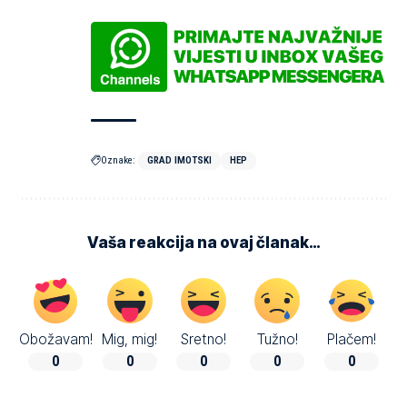
Oznake:
GRAD IMOTSKI
HEP
Vaša reakcija na ovaj članak…
Obožavam!
Mig, mig!
Sretno!
Tužno!
Plačem!
0
0
0
0
0