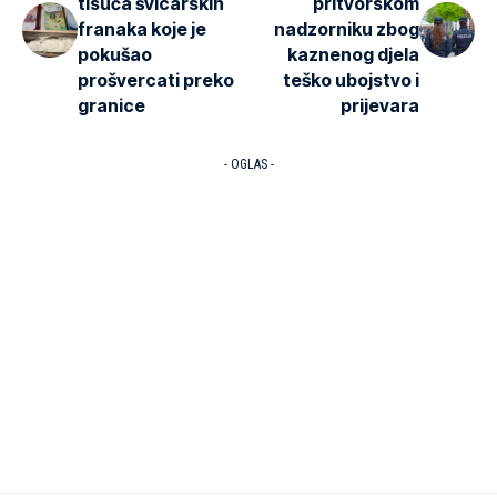
tisuća švicarskih
pritvorskom
franaka koje je
nadzorniku zbog
pokušao
kaznenog djela
prošvercati preko
teško ubojstvo i
granice
prijevara
- OGLAS -