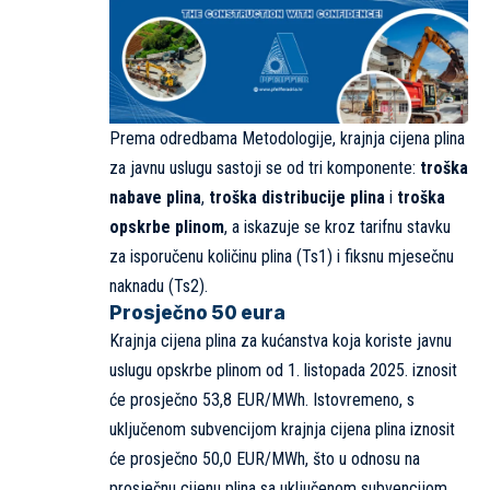
Prema odredbama Metodologije, krajnja cijena plina
za javnu uslugu sastoji se od tri komponente:
troška
nabave plina
,
troška distribucije plina
i
troška
opskrbe plinom
, a iskazuje se kroz tarifnu stavku
za isporučenu količinu plina (Ts1) i fiksnu mjesečnu
naknadu (Ts2).
Prosječno 50 eura
Krajnja cijena plina za kućanstva koja koriste javnu
uslugu opskrbe plinom od 1. listopada 2025. iznosit
će prosječno 53,8 EUR/MWh. Istovremeno, s
uključenom subvencijom krajnja cijena plina iznosit
će prosječno 50,0 EUR/MWh, što u odnosu na
prosječnu cijenu plina sa uključenom subvencijom