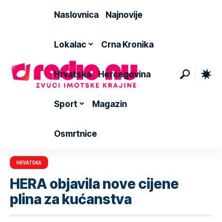
Naslovnica
Najnovije
Lokalac
Crna Kronika
Hrvatska
Hercegovina
Sport
Magazin
Osmrtnice
HRVATSKA
HERA objavila nove cijene
plina za kućanstva