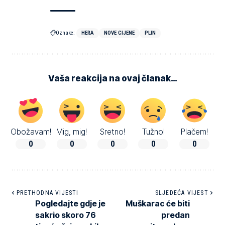
Oznake:
HERA
NOVE CIJENE
PLIN
Vaša reakcija na ovaj članak…
Obožavam!
Mig, mig!
Sretno!
Tužno!
Plačem!
0
0
0
0
0
PRETHODNA VIJESTI
SLJEDEĆA VIJEST
Pogledajte gdje je
Muškarac će biti
sakrio skoro 76
predan