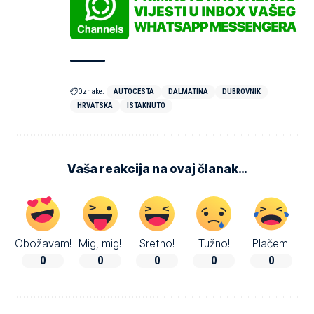
Oznake:
AUTOCESTA
DALMATINA
DUBROVNIK
HRVATSKA
ISTAKNUTO
Vaša reakcija na ovaj članak…
Obožavam!
Mig, mig!
Sretno!
Tužno!
Plačem!
0
0
0
0
0