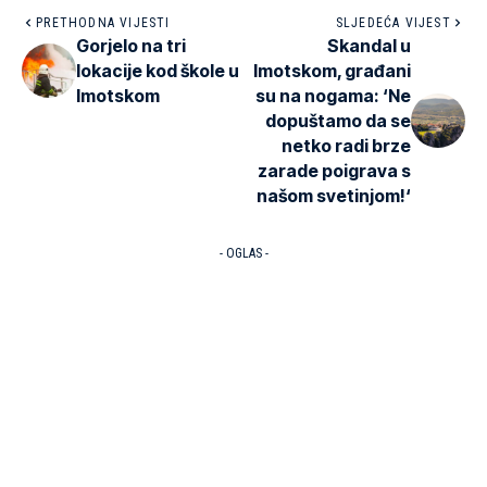
PRETHODNA VIJESTI
SLJEDEĆA VIJEST
Gorjelo na tri
Skandal u
lokacije kod škole u
Imotskom, građani
Imotskom
su na nogama: ‘Ne
dopuštamo da se
netko radi brze
zarade poigrava s
našom svetinjom!‘
- OGLAS -