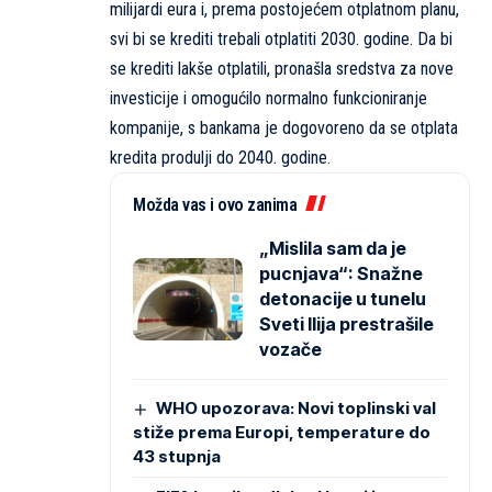
milijardi eura i, prema postojećem otplatnom planu,
svi bi se krediti trebali otplatiti 2030. godine. Da bi
se krediti lakše otplatili, pronašla sredstva za nove
investicije i omogućilo normalno funkcioniranje
kompanije, s bankama je dogovoreno da se otplata
kredita produlji do 2040. godine.
Možda vas i ovo zanima
„Mislila sam da je
pucnjava“: Snažne
detonacije u tunelu
Sveti Ilija prestrašile
vozače
WHO upozorava: Novi toplinski val
stiže prema Europi, temperature do
43 stupnja