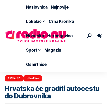
Naslovnica
Najnovije
Lokalac
Crna Kronika
Hrvatska
Hercegovina
Sport
Magazin
Osmrtnice
AKTUALNO
HRVATSKA
Hrvatska će graditi autocestu
do Dubrovnika