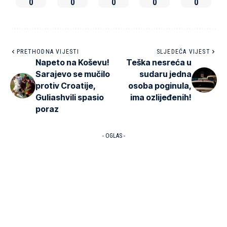
0
0
0
0
0
PRETHODNA VIJESTI
SLJEDEĆA VIJEST
Napeto na Koševu!
Teška nesreća u
Sarajevo se mučilo
sudaru jedna
protiv Croatije,
osoba poginula,
Guliashvili spasio
ima ozlijeđenih!
poraz
- OGLAS -