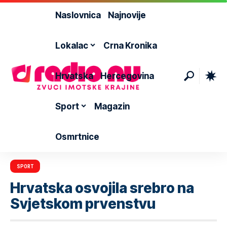
Naslovnica
Najnovije
Lokalac
Crna Kronika
Hrvatska
Hercegovina
Sport
Magazin
Osmrtnice
SPORT
Hrvatska osvojila srebro na
Svjetskom prvenstvu