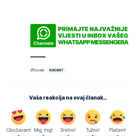
Oznake:
RUKOMET
Vaša reakcija na ovaj članak…
Obožavam!
Mig, mig!
Sretno!
Tužno!
Plačem!