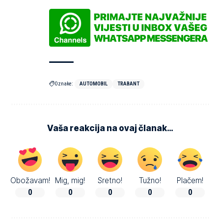
Oznake:
AUTOMOBIL
TRABANT
Vaša reakcija na ovaj članak…
Obožavam!
Mig, mig!
Sretno!
Tužno!
Plačem!
0
0
0
0
0