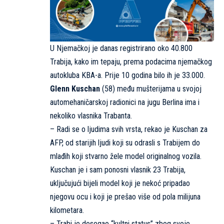
U Njemačkoj je danas registrirano oko 40.800
Trabija, kako im tepaju, prema podacima njemačkog
autokluba KBA-a. Prije 10 godina bilo ih je 33.000.
Glenn Kuschan
(58) među mušterijama u svojoj
automehaničarskoj radionici na jugu Berlina ima i
nekoliko vlasnika Trabanta.
– Radi se o ljudima svih vrsta, rekao je Kuschan za
AFP, od starijih ljudi koji su odrasli s Trabijem do
mlađih koji stvarno žele model originalnog vozila.
Kuschan je i sam ponosni vlasnik 23 Trabija,
uključujući bijeli model koji je nekoć pripadao
njegovu ocu i koji je prešao više od pola milijuna
kilometara.
– Trabi je dosegao “kultni status” zbog svoje