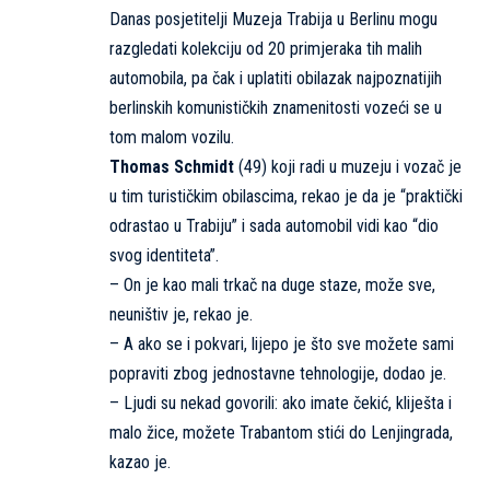
Danas posjetitelji Muzeja Trabija u Berlinu mogu
razgledati kolekciju od 20 primjeraka tih malih
automobila, pa čak i uplatiti obilazak najpoznatijih
berlinskih komunističkih znamenitosti vozeći se u
tom malom vozilu.
Thomas Schmidt
(49) koji radi u muzeju i vozač je
u tim turističkim obilascima, rekao je da je “praktički
odrastao u Trabiju” i sada automobil vidi kao “dio
svog identiteta”.
– On je kao mali trkač na duge staze, može sve,
neuništiv je, rekao je.
– A ako se i pokvari, lijepo je što sve možete sami
popraviti zbog jednostavne tehnologije, dodao je.
– Ljudi su nekad govorili: ako imate čekić, kliješta i
malo žice, možete Trabantom stići do Lenjingrada,
kazao je.