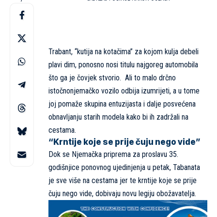
Trabant, “kutija na kotačima” za kojom kulja debeli
plavi dim, ponosno nosi titulu najgoreg automobila
što ga je čovjek stvorio. Ali to malo drčno
istočnonjemačko vozilo odbija izumrijeti, a u tome
joj pomaže skupina entuzijasta i dalje posvećena
obnavljanju starih modela kako bi ih zadržali na
cestama.
“Krntije koje se prije čuju nego vide”
Dok se Njemačka priprema za proslavu 35.
godišnjice ponovnog ujedinjenja u petak, Tabanata
je sve više na cestama jer te krntije koje se prije
čuju nego vide, dobivaju novu legiju obožavatelja.