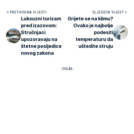
PRETHODNA VIJESTI
SLJEDEĆA VIJEST
Luksuzni turizam
Grijete se na klimu?
pred izazovom:
Ovako je najbolje
Stručnjaci
podesiti
upozoravaju na
temperaturu da
štetne posljedice
uštedite struju
novog zakona
- OGLAS -