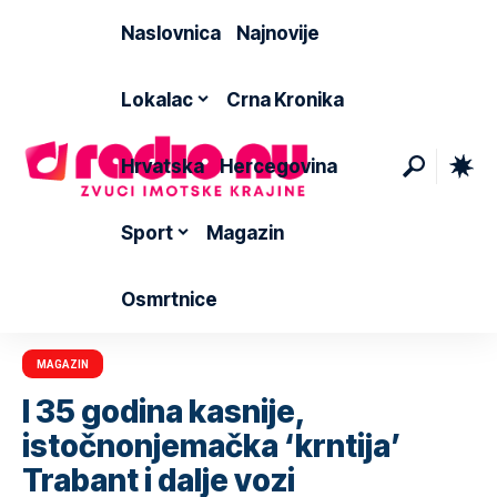
Naslovnica
Najnovije
Lokalac
Crna Kronika
Hrvatska
Hercegovina
Sport
Magazin
Osmrtnice
MAGAZIN
I 35 godina kasnije,
istočnonjemačka ‘krntija’
Trabant i dalje vozi