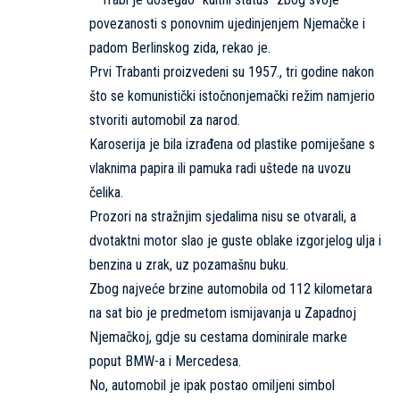
povezanosti s ponovnim ujedinjenjem Njemačke i
padom Berlinskog zida, rekao je.
Prvi Trabanti proizvedeni su 1957., tri godine nakon
što se komunistički istočnonjemački režim namjerio
stvoriti automobil za narod.
Karoserija je bila izrađena od plastike pomiješane s
vlaknima papira ili pamuka radi uštede na uvozu
čelika.
Prozori na stražnjim sjedalima nisu se otvarali, a
dvotaktni motor slao je guste oblake izgorjelog ulja i
benzina u zrak, uz pozamašnu buku.
Zbog najveće brzine automobila od 112 kilometara
na sat bio je predmetom ismijavanja u Zapadnoj
Njemačkoj, gdje su cestama dominirale marke
poput BMW-a i Mercedesa.
No, automobil je ipak postao omiljeni simbol