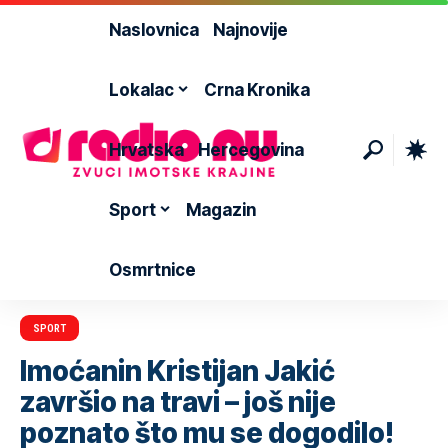
Naslovnica
Najnovije
Lokalac
Crna Kronika
Hrvatska
Hercegovina
Sport
Magazin
Osmrtnice
SPORT
Imoćanin Kristijan Jakić
završio na travi – još nije
poznato što mu se dogodilo!