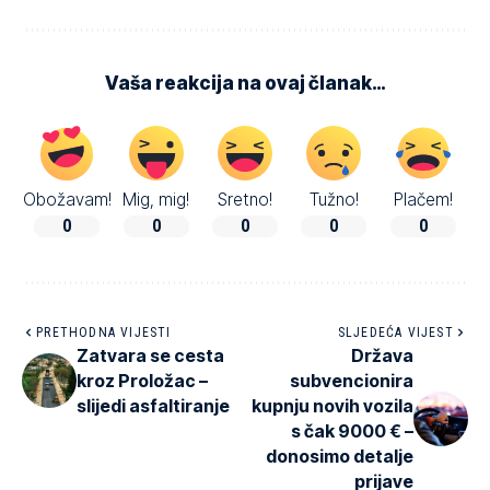
Vaša reakcija na ovaj članak…
Obožavam!
Mig, mig!
Sretno!
Tužno!
Plačem!
0
0
0
0
0
PRETHODNA VIJESTI
SLJEDEĆA VIJEST
Zatvara se cesta
Država
kroz Proložac –
subvencionira
slijedi asfaltiranje
kupnju novih vozila
s čak 9000 € –
donosimo detalje
prijave