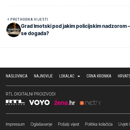
PRETHODNA VIJESTI
Grad Imotski pod jakim policijskim nadzorom –
se događa?
NASLOVNICA
NAJNOVIJE
LOKALAC
CRNA KRONIKA
HRVAT
RTL DIGITALNI PROIZVODI
Impressum
Oglašavanje Pošalji vijest
Politika kolačića
Uvjeti 