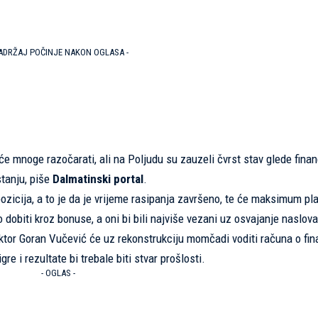
SADRŽAJ POČINJE NAKON OGLASA -
 će mnoge razočarati, ali na Poljudu su zauzeli čvrst stav glede finan
stanju, piše
Dalmatinski portal
.
 pozicija, a to je da je vrijeme rasipanja završeno, te će maksimum pl
dobiti kroz bonuse, a oni bi bili najviše vezani uz osvajanje naslova
rektor Goran Vučević će uz rekonstrukciju momčadi voditi računa o fin
re i rezultate bi trebale biti stvar prošlosti.
- OGLAS -