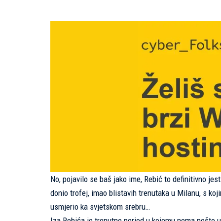
No, pojavilo se baš jako ime, Rebić to definitivno jes
donio trofej, imao blistavih trenutaka u Milanu, s ko
usmjerio ka svjetskom srebru…
Iza Rebića je trenutno period u kojemu nema nešto upeč