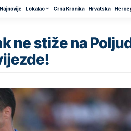
Najnovije
Lokalac
Crna Kronika
Hrvatska
Herce
k ne stiže na Polju
ijezde!