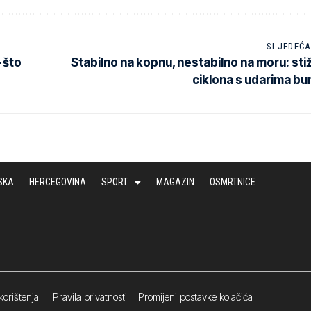
SLJEDEĆA
 što
Stabilno na kopnu, nestabilno na moru: sti
ciklona s udarima bu
SKA
HERCEGOVINA
SPORT
MAGAZIN
OSMRTNICE
korištenja
Pravila privatnosti
Promijeni postavke kolačića