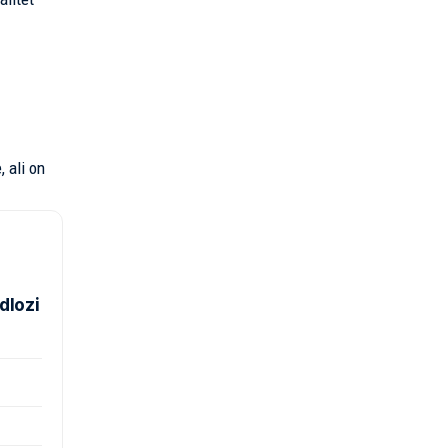
 ali on
dlozi