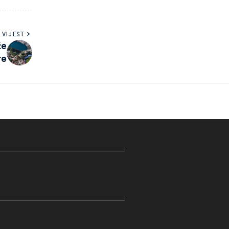
 VIJEST
že
re