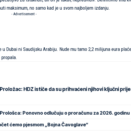
enuti maksimum, no samo kad je u svom najboljem izdanju.
- Advertisement -
e u Dubai ni Saudijsku Arabiju. Nude mu tamo 2,2 milijuna eura plaće,
e propala.
oložac: HDZ ističe da su prihvaćeni njihovi ključni prije
 Prološca: Ponovno odlučuju o proračunu za 2026. godinu
Počet ćemo pjesmom „Bojna Čavoglave“