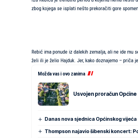
zbog kojega se isplati nešto prekoračiti gore spom
Rebić ima ponude iz dalekih zemalja, ali ne ide mu s
želi ili je želio Hajduk. Jer, kako doznajemo – priča j
Možda vas i ovo zanima
Usvojen proračun Općine Pr
Danas nova sjednica Općinskog vijeća
Thompson najavio šibenski koncert: 