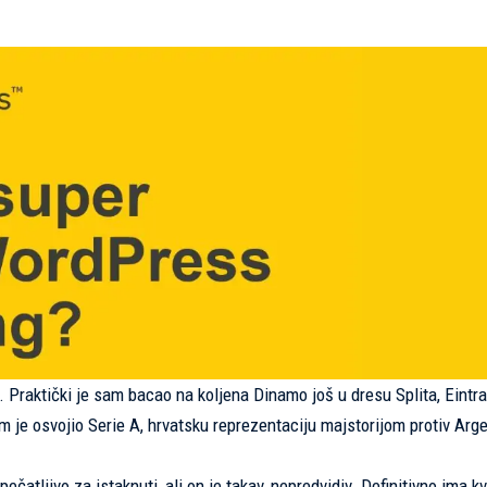
t. Praktički je sam bacao na koljena Dinamo još u dresu Splita, Eintr
jim je osvojio Serie A, hrvatsku reprezentaciju majstorijom protiv Arg
atljivo za istaknuti, ali on je takav, nepredvidiv. Definitivno ima kv