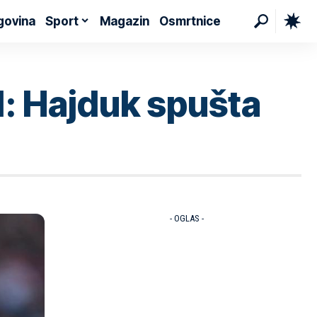
govina
Sport
Magazin
Osmrtnice
d: Hajduk spušta
- OGLAS -