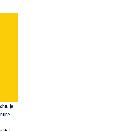
achtu je
entine
alitet