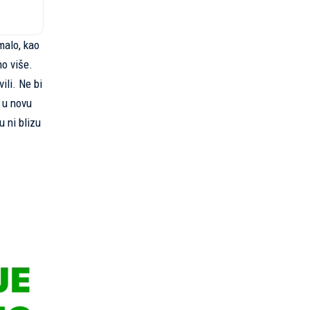
 malo, kao
no više.
ili. Ne bi
i u novu
u ni blizu