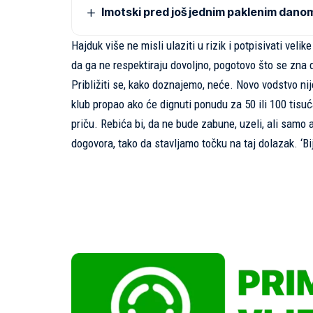
Imotski pred još jednim paklenim dano
Hajduk više ne misli ulaziti u rizik i potpisivati vel
da ga ne respektiraju dovoljno, pogotovo što se zna da 
Približiti se, kako doznajemo, neće. Novo vodstvo nij
klub propao ako će dignuti ponudu za 50 ili 100 tisuća,
priču. Rebića bi, da ne bude zabune, uzeli, ali samo 
dogovora, tako da stavljamo točku na taj dolazak. ‘Bi