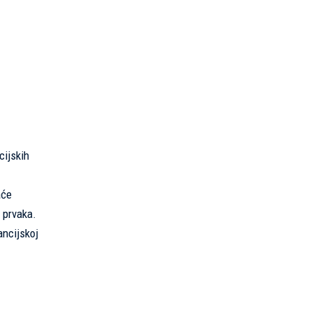
cijskih
aće
 prvaka.
ancijskoj