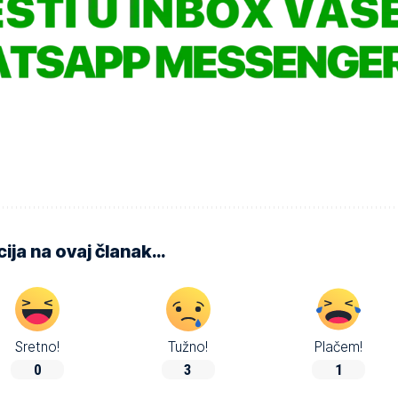
ija na ovaj članak…
Sretno!
Tužno!
Plačem!
0
3
1