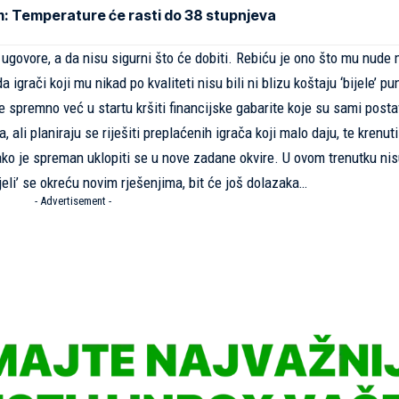
m: Temperature će rasti do 38 stupnjeva
ike ugovore, a da nisu sigurni što će dobiti. Rebiću je ono što mu nude
igrači koji mu nikad po kvaliteti nisu bili ni blizu koštaju ‘bijele’ pu
e spremno već u startu kršiti financijske gabarite koje su sami postav
 ali planiraju se riješiti preplaćenih igrača koji malo daju, te krenut
ako je spreman uklopiti se u nove zadane okvire. U ovom trenutku nis
jeli’ se okreću novim rješenjima, bit će još dolazaka…
- Advertisement -