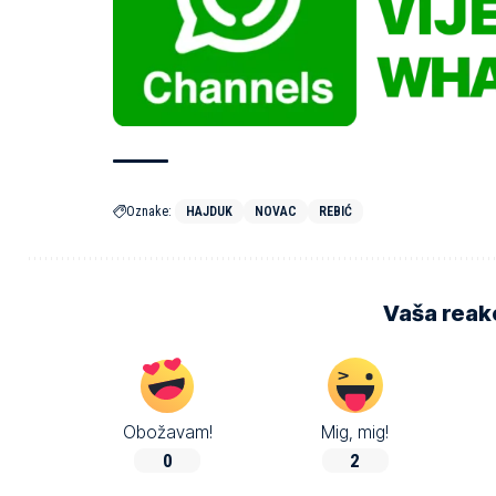
Oznake:
HAJDUK
NOVAC
REBIĆ
Vaša reakc
Obožavam!
Mig, mig!
0
2