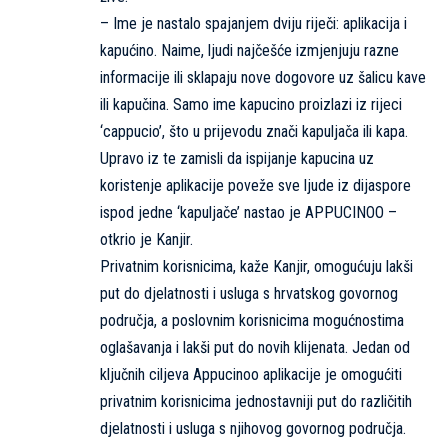
– Ime je nastalo spajanjem dviju riječi: aplikacija i
kapućino. Naime, ljudi najčešće izmjenjuju razne
informacije ili sklapaju nove dogovore uz šalicu kave
ili kapučina. Samo ime kapucino proizlazi iz rijeci
‘cappucio’, što u prijevodu znači kapuljača ili kapa.
Upravo iz te zamisli da ispijanje kapucina uz
koristenje aplikacije poveže sve ljude iz dijaspore
ispod jedne ‘kapuljače’ nastao je APPUCINOO –
otkrio je Kanjir.
Privatnim korisnicima, kaže Kanjir, omogućuju lakši
put do djelatnosti i usluga s hrvatskog govornog
područja, a poslovnim korisnicima mogućnostima
oglašavanja i lakši put do novih klijenata. Jedan od
ključnih ciljeva Appucinoo aplikacije je omogućiti
privatnim korisnicima jednostavniji put do različitih
djelatnosti i usluga s njihovog govornog područja.