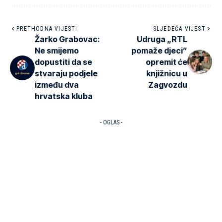
PRETHODNA VIJESTI
SLJEDEĆA VIJEST
Žarko Grabovac:
Udruga „RTL
Ne smijemo
pomaže djeci”
dopustiti da se
opremit će
stvaraju podjele
knjižnicu u
između dva
Zagvozdu
hrvatska kluba
- OGLAS -