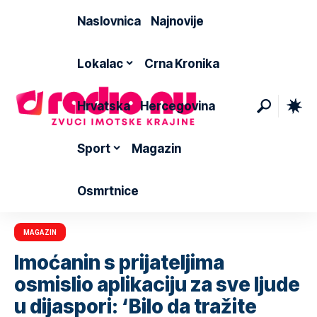
Naslovnica
Najnovije
Lokalac
Crna Kronika
Hrvatska
Hercegovina
Sport
Magazin
Osmrtnice
MAGAZIN
Imoćanin s prijateljima
osmislio aplikaciju za sve ljude
u dijaspori: ‘Bilo da tražite