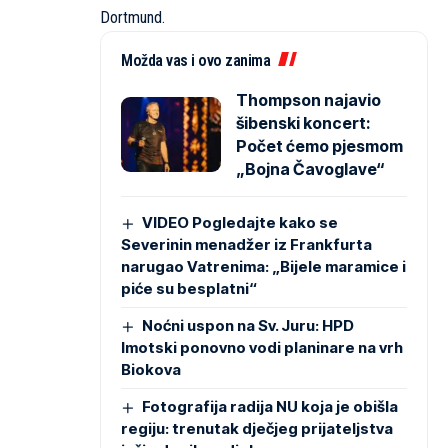
Dortmund.
Možda vas i ovo zanima
Thompson najavio
šibenski koncert:
Počet ćemo pjesmom
„Bojna Čavoglave“
VIDEO Pogledajte kako se
Severinin menadžer iz Frankfurta
narugao Vatrenima: „Bijele maramice i
piće su besplatni“
Noćni uspon na Sv. Juru: HPD
Imotski ponovno vodi planinare na vrh
Biokova
Fotografija radija NU koja je obišla
regiju: trenutak dječjeg prijateljstva