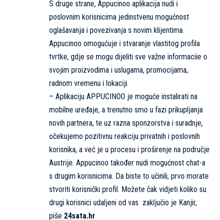
S druge strane, Appucinoo aplikacija nudi i
poslovnim korisnicima jedinstvenu mogućnost
oglašavanja i povezivanja s novim klijentima.
Appucinoo omogućuje i stvaranje vlastitog profila
tvrtke, gdje se mogu dijeliti sve važne informaciie o
svojim proizvodima i uslugama, promocijama,
radnom vremenu i lokaciji.
– Aplikaciju APPUCINOO je moguće instalirati na
mobilne uređaje, a trenutno smo u fazi prikupljanja
novih partnera, te uz razna sponzorstva i suradnje,
očekujemo pozitivnu reakciju privatnih i poslovnih
korisnika, a već je u procesu i proširenje na područje
Austrije. Appucinoo također nudi mogućnost chat-a
s drugim korisnicima. Da biste to učinili, prvo morate
stvoriti korisnički profil. Možete čak vidjeti koliko su
drugi korisnici udaljeni od vas zaključio je Kanjir,
piše
24sata.hr