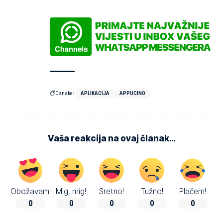
Oznake:
APLIKACIJA
APPUCINO
Vaša reakcija na ovaj članak…
Obožavam!
Mig, mig!
Sretno!
Tužno!
Plačem!
0
0
0
0
0