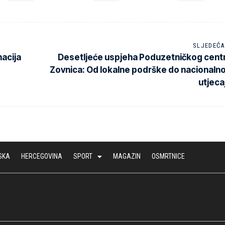
SLJEDEĆA
nacija
Desetljeće uspjeha Poduzetničkog cent
Zovnica: Od lokalne podrške do nacionaln
utjeca
SKA
HERCEGOVINA
SPORT
MAGAZIN
OSMRTNICE