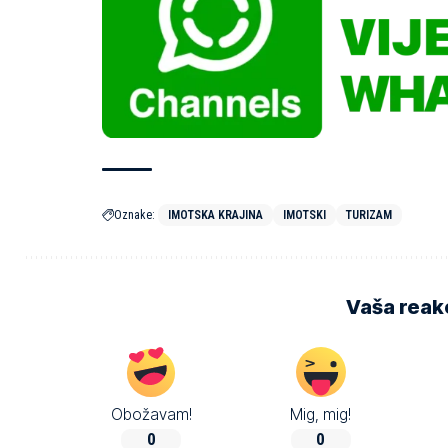
Oznake:
IMOTSKA KRAJINA
IMOTSKI
TURIZAM
Vaša reakc
Obožavam!
Mig, mig!
0
0