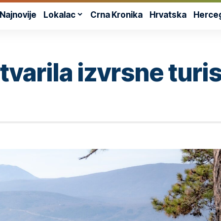
Najnovije
Lokalac
Crna Kronika
Hrvatska
Herce
varila izvrsne turis