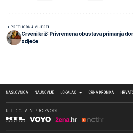
PRETHODNA VIJESTI
Crveni križ: Privremena obustava primanja do
odjeće
NASLOVNICA
NAJNOVIJE
LOKALAC
CRNA KRONIKA
HRVAT
RTL DIGITALNI PROIZVODI