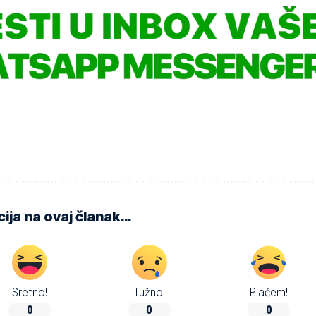
ija na ovaj članak…
Sretno!
Tužno!
Plačem!
0
0
0