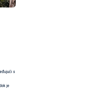
ređujući s
dok je