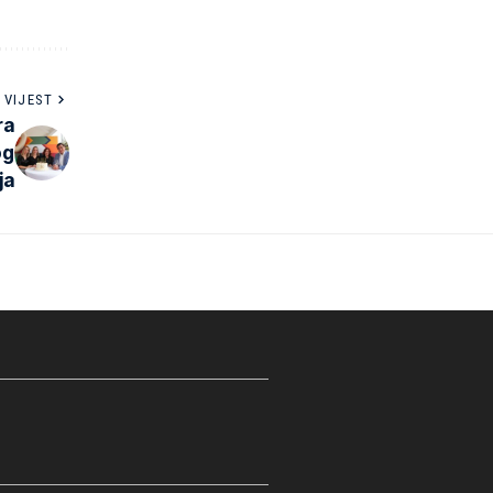
 VIJEST
ra
og
ja