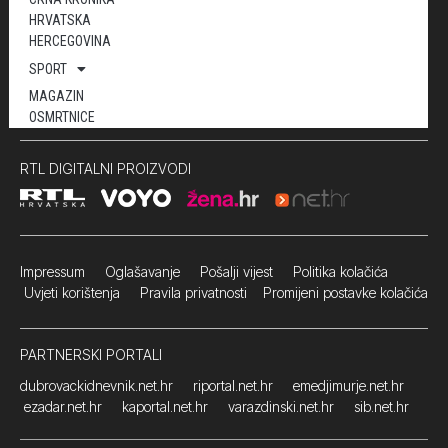
HRVATSKA
HERCEGOVINA
SPORT
MAGAZIN
OSMRTNICE
RTL DIGITALNI PROIZVODI
Impressum
Oglašavanje Pošalji vijest
Politika kolačića
Uvjeti korištenja
Pravila privatnosti
Promijeni postavke kolačića
PARTNERSKI PORTALI
dubrovackidnevnik.net.hr
riportal.net.hr
emedjimurje.net.hr
ezadar.net.hr
kaportal.net.hr
varazdinski.net.hr
sib.net.hr