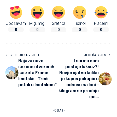
Obožavam!
Mig, mig!
Sretno!
Tužno!
Plačem!
0
0
0
0
0
PRETHODNA VIJESTI
SLJEDEĆA VIJEST
Najava nove
I sarma nam
sezone otvorenih
postaje luksuz?!
susreta Frame
Nevjerojatno koliko
Imotski: “Treći
je kupus pokupio u
petak u Imotskom”
odnosu na lani –
kilogram se prodaje
i po…
- OGLAS -