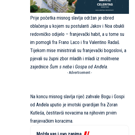
Prije početka misnog slavlja održan je obred
oblačenja u kojem su postulanti Jakov i Noa obukli
redovničko odijelo – franjevački habit, a u tome su
im pomogli fra Frano Laco i fra Valentino Radaš.
Tijekom mise ministrirali su franjevački bogoslovi, a
pjevali su župni zbor mladih i mladi iz molitvene
zajednice
Šum s neba
i
Gospa od Anđela
.
- Advertisement -
Na koncu misnog slavlja riječ zahvale Bogu i Gospi
od Anđela uputio je imotski gvardijan fra Zoran
Kutleša, čestitavši novacima na njihovim prvim
franjevačkim koracima.
Možda vas i ovo zanima