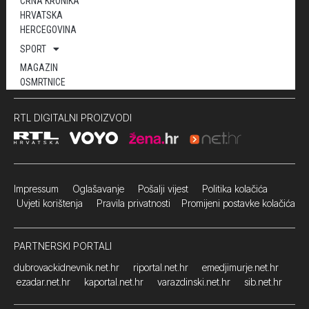
CRNA KRONIKA
HRVATSKA
HERCEGOVINA
SPORT
MAGAZIN
OSMRTNICE
RTL DIGITALNI PROIZVODI
Impressum
Oglašavanje Pošalji vijest
Politika kolačića
Uvjeti korištenja
Pravila privatnosti
Promijeni postavke kolačića
PARTNERSKI PORTALI
dubrovackidnevnik.net.hr
riportal.net.hr
emedjimurje.net.hr
ezadar.net.hr
kaportal.net.hr
varazdinski.net.hr
sib.net.hr