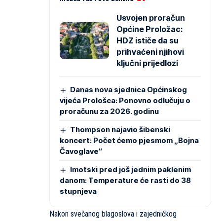
Usvojen proračun
Općine Proložac:
HDZ ističe da su
prihvaćeni njihovi
ključni prijedlozi
Danas nova sjednica Općinskog
vijeća Prološca: Ponovno odlučuju o
proračunu za 2026. godinu
Thompson najavio šibenski
koncert: Počet ćemo pjesmom „Bojna
Čavoglave“
Imotski pred još jednim paklenim
danom: Temperature će rasti do 38
stupnjeva
Nakon svečanog blagoslova i zajedničkog