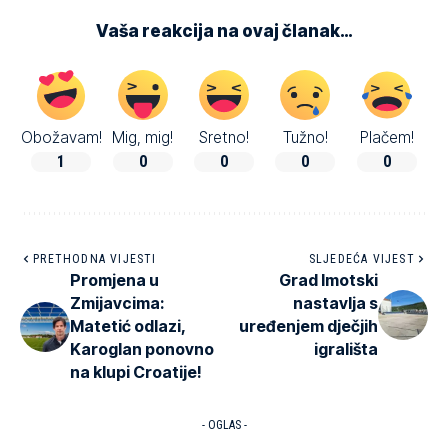
Vaša reakcija na ovaj članak…
Obožavam!
Mig, mig!
Sretno!
Tužno!
Plačem!
1
0
0
0
0
PRETHODNA VIJESTI
SLJEDEĆA VIJEST
Promjena u
Grad Imotski
Zmijavcima:
nastavlja s
Matetić odlazi,
uređenjem dječjih
Karoglan ponovno
igrališta
na klupi Croatije!
- OGLAS -