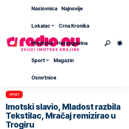
Naslovnica
Najnovije
Lokalac
Crna Kronika
Hrvatska
Hercegovina
Sport
Magazin
Osmrtnice
SPORT
Imotski slavio, Mladost razbila
Tekstilac, Mračaj remizirao u
Trogiru