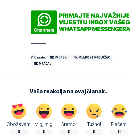
Oznake:
NK IMOTSKI
NK MLADOST PROLOŽAC
NK MRAČAJ
Vaša reakcija na ovaj članak…
Obožavam!
Mig, mig!
Sretno!
Tužno!
Plačem!
0
0
0
0
0