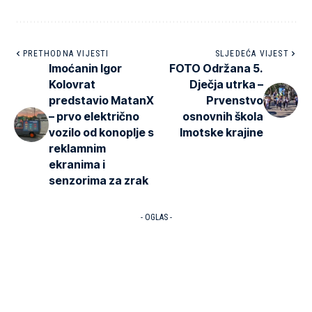
PRETHODNA VIJESTI
SLJEDEĆA VIJEST
Imoćanin Igor
FOTO Održana 5.
Kolovrat
Dječja utrka –
predstavio MatanX
Prvenstvo
– prvo električno
osnovnih škola
vozilo od konoplje s
Imotske krajine
reklamnim
ekranima i
senzorima za zrak
- OGLAS -