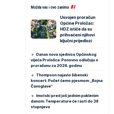
Možda vas i ovo zanima
Usvojen proračun
Općine Proložac:
HDZ ističe da su
prihvaćeni njihovi
ključni prijedlozi
Danas nova sjednica Općinskog
vijeća Prološca: Ponovno odlučuju o
proračunu za 2026. godinu
Thompson najavio šibenski
koncert: Počet ćemo pjesmom „Bojna
Čavoglave“
Imotski pred još jednim paklenim
danom: Temperature će rasti do 38
stupnjeva