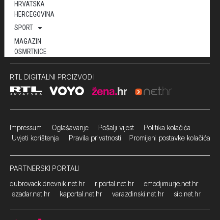
HRVATSKA
HERCEGOVINA
SPORT
MAGAZIN
OSMRTNICE
RTL DIGITALNI PROIZVODI
Impressum
Oglašavanje Pošalji vijest
Politika kolačića
Uvjeti korištenja
Pravila privatnosti
Promijeni postavke kolačića
PARTNERSKI PORTALI
dubrovackidnevnik.net.hr
riportal.net.hr
emedjimurje.net.hr
ezadar.net.hr
kaportal.net.hr
varazdinski.net.hr
sib.net.hr