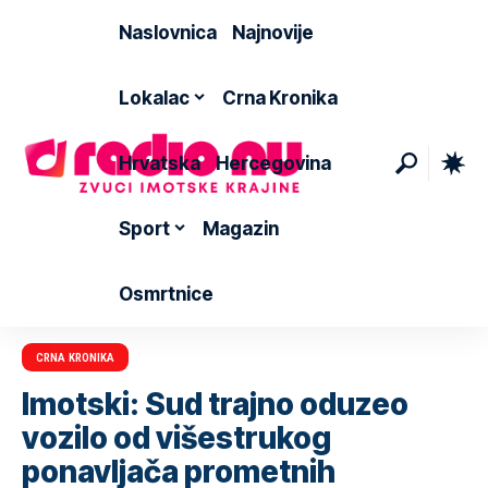
Naslovnica
Najnovije
Lokalac
Crna Kronika
Hrvatska
Hercegovina
Sport
Magazin
Osmrtnice
CRNA KRONIKA
Imotski: Sud trajno oduzeo
vozilo od višestrukog
ponavljača prometnih