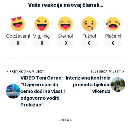
Vaša reakcija na ovaj članak…
Obožavam!
Mig, mig!
Sretno!
Tužno!
Plačem!
0
0
0
0
0
PRETHODNA VIJESTI
SLJEDEĆA VIJEST
VIDEO Toni Garac:
Intenzivna kontrola
“Uvjeren sam da
prometa tijekom
ćemo doći na vlast i
vikenda
odgovorno voditi
Proložac”
- OGLAS -