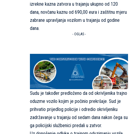
izrekne kazna zatvora u trajanju ukupno od 120
dana, novčanu kaznu od 690,00 eura i zaštitnu mjeru
zabrane upravljanja vozilom u trajanju od godine
dana.
- OGLAS -
Sudu je također predloženo da od okrivljenika trajno
oduzme vozilo kojim je počinio prekršaje. Sud je
prihvatio prijedlog policije i odredio okrivljeniku
zadržavanje u trajanju od sedam dana nakon čega su
ga policijski službenici predali u zatvor.
Uz donošenje odluke o trajnom oduzimanju vozila,